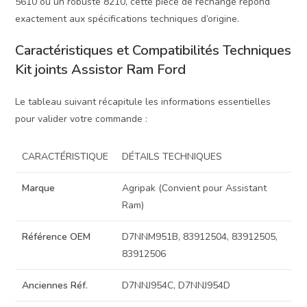
5610 ou un robuste 8210, cette pièce de rechange répond
exactement aux spécifications techniques d’origine.
Caractéristiques et Compatibilités Techniques
Kit joints Assistor Ram Ford
Le tableau suivant récapitule les informations essentielles
pour valider votre commande :
CARACTÉRISTIQUE
DÉTAILS TECHNIQUES
Marque
Agripak (Convient pour Assistant
Ram)
Référence OEM
D7NNM951B, 83912504, 83912505,
83912506
Anciennes Réf.
D7NNJ954C, D7NNJ954D