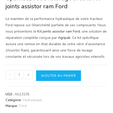
joints assistor ram Ford
Le maintien de la performance hydraulique de votre tracteur
Ford repose sur l’étanchéité parfaite de ses composants. Nous
vous présentons le
Kit joints assistor ram Ford
, une solution de
réparation complète conçue par
Agripak
. Ce kit spécifique
assure une remise en état durable de votre vérin d’assistance
(Assistor Ram), garantissant ainsi une force de levage
constante et sécurisée lors de vos travaux agricoles intensifs.
quantité
-
+
AJOUTER AU PANIER
de
Kit
Joints
UGS :
AG13235
Assistor
Catégorie :
Hydraulique
Ram
Marque :
Ford
Ford