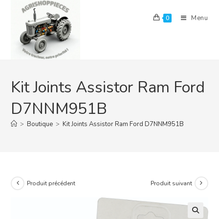
Skip
to
Menu
0
content
Kit Joints Assistor Ram Ford
D7NNM951B
>
Boutique
>
Kit Joints Assistor Ram Ford D7NNM951B
Produit précédent
Produit suivant