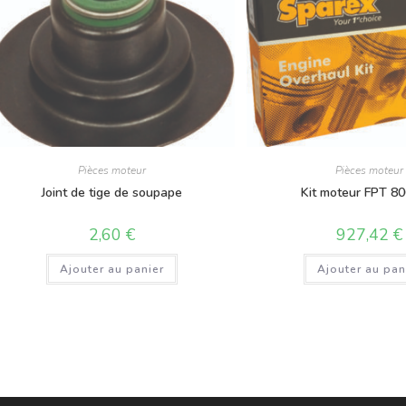
Pièces moteur
Pièces moteur
Joint de tige de soupape
Kit moteur FPT 8
2,60
€
927,42
€
Ajouter au panier
Ajouter au pan