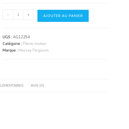
quantité
-
+
AJOUTER AU PANIER
de
Kit
moteur
UGS :
AG12254
Perkins
Catégorie :
Pièces moteur
A4.203
Marque :
Massey Ferguson
LÉMENTAIRES
AVIS (0)