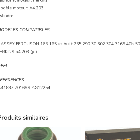
abricant moteur: Perkins
odèle moteur: A4.203
ylindre
ODELES COMPATIBLES
ASSEY FERGUSON 165 165 us built 255 290 30 302 304 3165 40b 50 6
ERKINS a4.203 (je)
OEM
EFERENCES
.41897 7016SS AG12254
roduits similaires