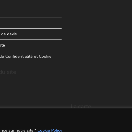
de devis
pte
 de Confidentialité et Cookie
u site
La carte
nce sur notre site."
Cookie Policy
Conditions Générales de Vente
Men