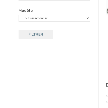
Modèle
FILTRER
D
K
K