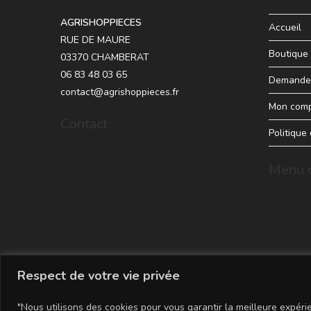
AGRISHOPPIECES
Accueil
RUE DE MAURE
Boutique
03370 CHAMBERAT
06 83 48 03 65
Demande 
contact@agrishoppieces.fr
Mon com
Contact
Politique
Menu d
Respect de votre vie privée
"Nous utilisons des cookies pour vous garantir la meilleure expérie
Copyright - WordPress Theme by OceanWP