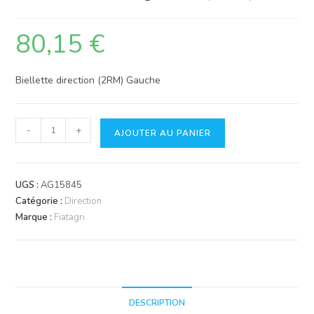
80,15
€
Biellette direction (2RM) Gauche
quantité
-
+
AJOUTER AU PANIER
de
Levier
direction
UGS :
AG15845
gauche
Catégorie :
Direction
(2RM)
Marque :
Fiatagri
DESCRIPTION