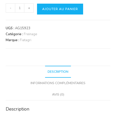
quantité
-
+
AJOUTER AU PANIER
de
Maitre
cylindre
UGS :
AG15923
de
Catégorie :
Freinage
frein
Marque :
Fiatagri
DESCRIPTION
INFORMATIONS COMPLÉMENTAIRES
AVIS (0)
Description