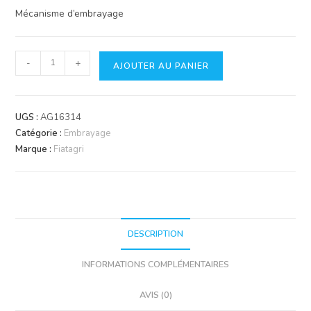
Mécanisme d’embrayage
quantité
-
+
AJOUTER AU PANIER
de
Mécanisme
d'embrayage
UGS :
AG16314
Catégorie :
Embrayage
Marque :
Fiatagri
DESCRIPTION
INFORMATIONS COMPLÉMENTAIRES
AVIS (0)