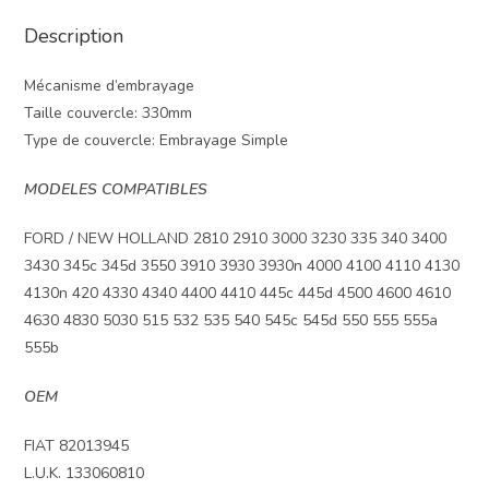
Description
Mécanisme d’embrayage
Taille couvercle: 330mm
Type de couvercle: Embrayage Simple
MODELES COMPATIBLES
FORD / NEW HOLLAND 2810 2910 3000 3230 335 340 3400
3430 345c 345d 3550 3910 3930 3930n 4000 4100 4110 4130
4130n 420 4330 4340 4400 4410 445c 445d 4500 4600 4610
4630 4830 5030 515 532 535 540 545c 545d 550 555 555a
555b
OEM
FIAT 82013945
L.U.K. 133060810