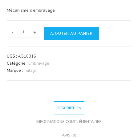
Mécanisme d’embrayage
quantité
-
+
AJOUTER AU PANIER
de
Mécanisme
d'embrayage
UGS :
AG16316
Catégorie :
Embrayage
Marque :
Fiatagri
DESCRIPTION
INFORMATIONS COMPLÉMENTAIRES
AVIS (0)