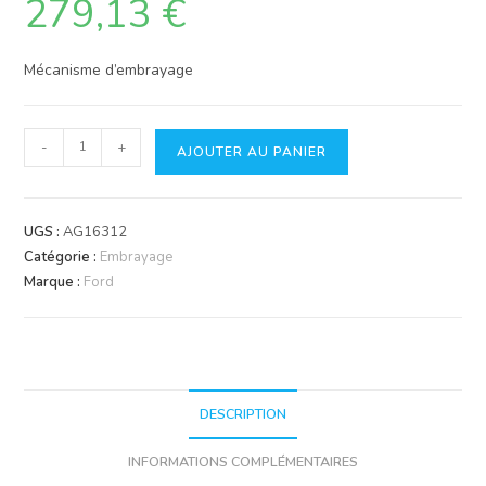
279,13
€
Mécanisme d’embrayage
quantité
-
+
AJOUTER AU PANIER
de
Mécanisme
d'embrayage
UGS :
AG16312
LUK
Catégorie :
Embrayage
Marque :
Ford
DESCRIPTION
INFORMATIONS COMPLÉMENTAIRES