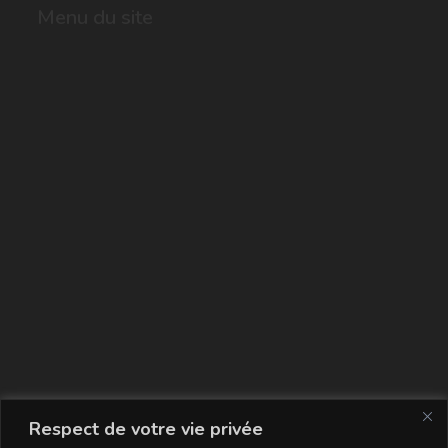
Menu du site
La carte
Respect de votre vie privée