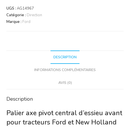
Axe
UGS :
AG14967
Pivot
Catégorie :
Direction
Central
Marque :
Ford
Essieu
Avant
Ford
New
Holland
DESCRIPTION
INFORMATIONS COMPLÉMENTAIRES
AVIS (0)
Description
Palier axe pivot central d’essieu avant
pour tracteurs Ford et New Holland