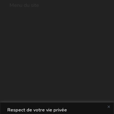
Menu du site
La carte
Respect de votre vie privée