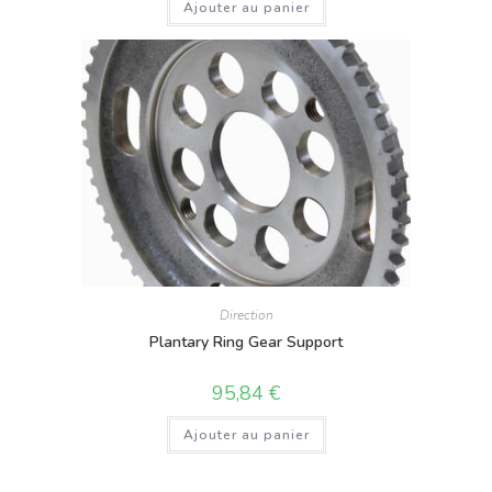
Ajouter au panier
Direction
Plantary Ring Gear Support
95,84
€
Ajouter au panier