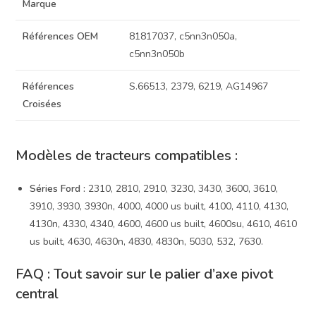
Marque
Références OEM
81817037, c5nn3n050a,
c5nn3n050b
Références
S.66513, 2379, 6219, AG14967
Croisées
Modèles de tracteurs compatibles :
Séries Ford :
2310, 2810, 2910, 3230, 3430, 3600, 3610,
3910, 3930, 3930n, 4000, 4000 us built, 4100, 4110, 4130,
4130n, 4330, 4340, 4600, 4600 us built, 4600su, 4610, 4610
us built, 4630, 4630n, 4830, 4830n, 5030, 532, 7630.
FAQ : Tout savoir sur le palier d’axe pivot
central