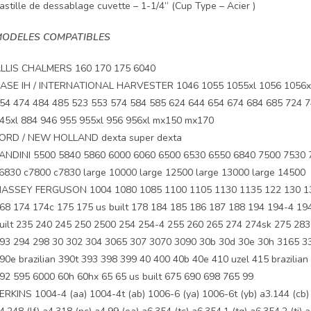
astille de dessablage cuvette – 1-1/4” (Cup Type – Acier )
ODELES COMPATIBLES
LLIS CHALMERS 160 170 175 6040
ASE IH / INTERNATIONAL HARVESTER 1046 1055 1055xl 1056 1056xl 
54 474 484 485 523 553 574 584 585 624 644 654 674 684 685 724 7
45xl 884 946 955 955xl 956 956xl mx150 mx170
ORD / NEW HOLLAND dexta super dexta
ANDINI 5500 5840 5860 6000 6060 6500 6530 6550 6840 7500 7530 
6830 c7800 c7830 large 10000 large 12500 large 13000 large 14500
ASSEY FERGUSON 1004 1080 1085 1100 1105 1130 1135 122 130 135 1
68 174 174c 175 175 us built 178 184 185 186 187 188 194 194-4 19
uilt 235 240 245 250 2500 254 254-4 255 260 265 274 274sk 275 283 28
93 294 298 30 302 304 3065 307 3070 3090 30b 30d 30e 30h 3165 330
90e brazilian 390t 393 398 399 40 400 40b 40e 410 uzel 415 brazili
92 595 6000 60h 60hx 65 65 us built 675 690 698 765 99
ERKINS 1004-4 (aa) 1004-4t (ab) 1006-6 (ya) 1006-6t (yb) a3.144 (cb) a