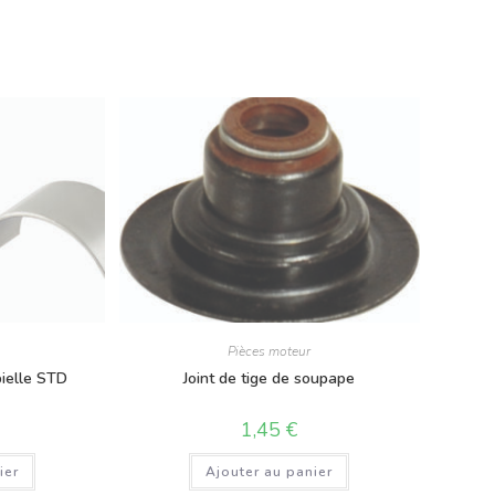
Pièces moteur
bielle STD
Joint de tige de soupape
1,45
€
ier
Ajouter au panier