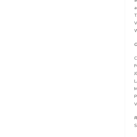
a
a
T
V
W
C
F
J
L
M
P
V
R
S