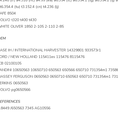
4.248 (lf) a4.318 (nc) a4.99 (ea) a6.354 (tc) a6.354.1 (tg) a6.354.2 (tj) 
t6.354.4 (tu) t3.152.4 (cn) t4.236 (lj)
AFE 8504
OLVO t320 t400 t430
HITE OLIVER 1850 2-105 2-110 2-85
OEM
ASE IH / INTERNATIONAL HARVESTER 14329801 933573r1
ORD / NEW HOLLAND 115411es 115476 8115476
CB 02100105
ANDINI 10650563 10650710 650563 650566 650710 731354m1 7358
ASSEY FERGUSON 0650563 0650710 650563 650710 731354m1 731
ERKINS 0650563
OLVO pg0650566
EFERENCES
.8449 /650563 7345 AG10556