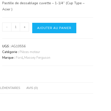
Pastille de dessablage cuvette – 1-1/4” (Cup Type –
Acier )
quantité
-
+
AJOUTER AU PANIER
de
Pastille
de
UGS :
AG10556
dessablage
Catégorie :
Pièces moteur
cuvette.
Marque :
Ford
,
Massey Ferguson
32.18mm.
LÉMENTAIRES
AVIS (0)