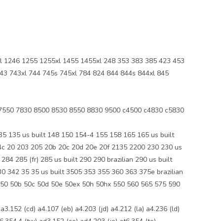
1246 1255 1255xl 1455 1455xl 248 353 383 385 423 453
43 743xl 744 745s 745xl 784 824 844 844s 844xl 845
7550 7830 8500 8530 8550 8830 9500 c4500 c4830 c5830
35 us built 148 150 154-4 155 158 165 165 us built
4c 20 203 205 20b 20c 20d 20e 20f 2135 2200 230 230 us
4 285 (fr) 285 us built 290 290 brazilian 290 us built
 342 35 35 us built 3505 353 355 360 363 375e brazilian
an 50 50b 50c 50d 50e 50ex 50h 50hx 550 560 565 575 590
3.152 (cd) a4.107 (eb) a4.203 (jd) a4.212 (la) a4.236 (ld)