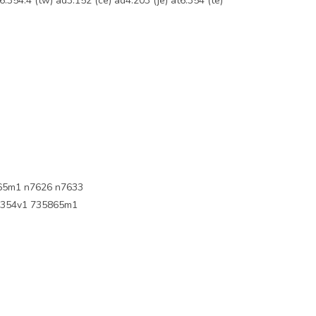
a6.354.4 (tw) ad3.152 (ce) ad4.203 (je) at6.354 (te)
65m1 n7626 n7633
354v1 735865m1