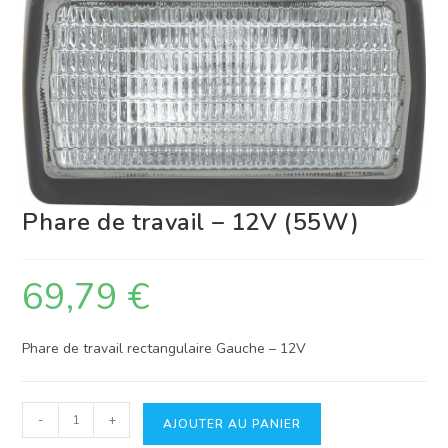
Phare de travail – 12V (55W)
69,79
€
Phare de travail rectangulaire Gauche – 12V
quantité
-
+
AJOUTER AU PANIER
de