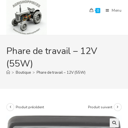
Skip
to
Menu
0
content
Phare de travail – 12V
(55W)
>
Boutique
>
Phare de travail – 12V (55W)
Produit précédent
Produit suivant