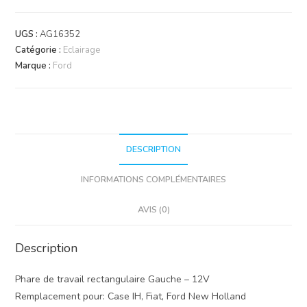
Phare
de
UGS :
AG16352
travail
Catégorie :
Eclairage
-
Marque :
Ford
12V
(55W)
DESCRIPTION
INFORMATIONS COMPLÉMENTAIRES
AVIS (0)
Description
Phare de travail rectangulaire Gauche – 12V
Remplacement pour: Case IH, Fiat, Ford New Holland