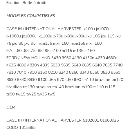
Fixation: Bride à droite
MODELES COMPATIBLES
CASE IH / INTERNATIONAL HARVESTER jx100u jx1070u
jx1080u jx1090u jx1100u jx70u jx80u jx90u jxu 105 jxu 115 jxu
75 jxu 85 jxu 95 mxm135 mxm150 mxm165 mxm180
FIAT l60 l65 l75 l85 l95 m100 m115 m135 m160
FORD / NEW HOLLAND 3430 3930 4130 4130n 4630 4630n
4635 4830 4830n 4835 5030 5635 5640 6635 6640 7635 7740
7810 7840 7910 8160 8210 8240 8260 8340 8360 8530 8560
8630 8730 8830 tl100 tl65 tl70 tl80 tl90 tm110 brazilian tm120
brazilian tm130 brazilian tm140 brazilian ts100 ts110 ts115
ts90 tw15 tw25 tw35 tw5
OEM
CASE IH / INTERNATIONAL HARVESTER 5182601 81868925
COBO 1015665