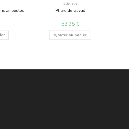
Eclairage
sans ampoules
Phare de travail
53,98
€
ier
Ajouter au panier