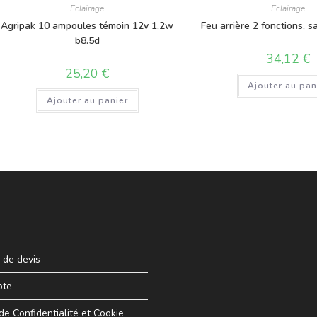
Eclairage
Eclairage
Agripak 10 ampoules témoin 12v 1,2w
Feu arrière 2 fonctions, 
b8.5d
34,12
€
25,20
€
Ajouter au pan
Ajouter au panier
de devis
pte
 de Confidentialité et Cookie