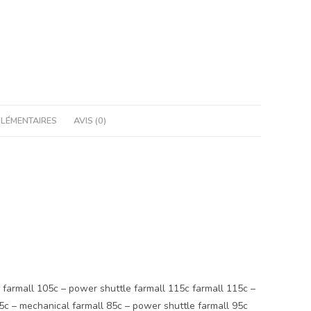
LÉMENTAIRES
AVIS (0)
rmall 105c – power shuttle farmall 115c farmall 115c –
85c – mechanical farmall 85c – power shuttle farmall 95c