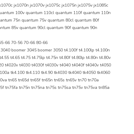
jx1070c jx1070n jx1070v jx1075c jx1075n jx1075v jx1085c
quantum 100v quantum 110cl quantum 110f quantum 110n
antum 75n quantum 75v quantum 80cl quantum 80f
ntum 85v quantum 90cl quantum 90f quantum 90n
65-66 70-56 70-66 80-66
40 boomer 3045 boomer 3050 t4.100f t4.100lp t4.100n
4.55 t4.65 t4.75 t4.75lp t4.75n t4.80f t4.80lp t4.80n t4.80v
t4020 t4020v t4030 t4030f t4030v t4040 t4040f t4040v t4050
k100a tk4.100 tk4.110 tk4.90 tk4030 tk4040 tk4050 tk4060
60va tn65 tn65d tn65f tn65n tn65s tn65v tn70 tn70a
5f tn75fa tn75n tn75na tn75s tn75sa tn75v tn75va tn85a