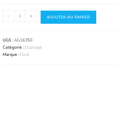
quantité
-
+
AJOUTER AU PANIER
de
Phare
de
UGS :
AG16350
travail
Catégorie :
Eclairage
Marque :
Ford