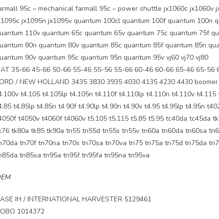
armall 95c – mechanical farmall 95c – power shuttle jx1060c jx1060v 
x1095c jx1095n jx1095v quantum 100cl quantum 100f quantum 100n 
uantum 110v quantum 65c quantum 65v quantum 75c quantum 75f qu
uantum 80n quantum 80v quantum 85c quantum 85f quantum 85n qua
uantum 90v quantum 95c quantum 95n quantum 95v vj60 vj70 vj80
IAT 35-66 45-66 50-66 55-46 55-56 55-66 60-46 60-66 65-46 65-56 
ORD / NEW HOLLAND 3435 3830 3935 4030 4135 4230 4430 boomer 30
4.100v t4.105 t4.105lp t4.105n t4.110f t4.110lp t4.110n t4.110v t4.115 t
4.85 t4.85lp t4.85n t4.90f t4.90lp t4.90n t4.90v t4.95 t4.95lp t4.95n 
4050f t4050v t4060f t4060v t5.105 t5.115 t5.85 t5.95 tc40da tc45da t
k76 tk80a tk85 tk90a tn55 tn55d tn55s tn55v tn60a tn60da tn60sa tn
n70da tn70f tn70na tn70s tn70sa tn70va tn75 tn75a tn75d tn75da tn7
n85da tn85sa tn95a tn95f tn95fa tn95na tn95va
OEM
ASE IH / INTERNATIONAL HARVESTER 5129461
OBO 1014372