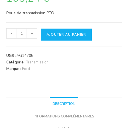
Roue de transmission PTO
quantité
-
+
AJOUTER AU PANIER
de
Pignon
double
UGS :
AG14705
20/41
Catégorie :
Transmission
dents.
Marque :
Ford
denture
hélicoïdale.
DESCRIPTION
INFORMATIONS COMPLÉMENTAIRES