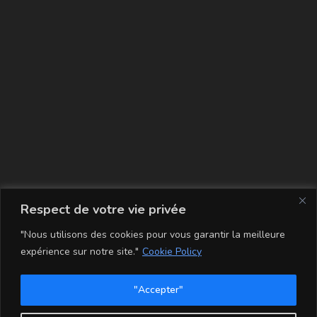
La carte
Respect de votre vie privée
"Nous utilisons des cookies pour vous garantir la meilleure
expérience sur notre site."
Cookie Policy
"Accepter"
Conditions Générales de Vente
Mentions légales
Mon compte