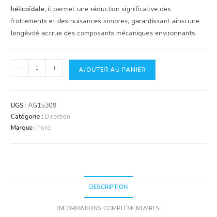
hélicoïdale
, il permet une réduction significative des
frottements et des nuisances sonores, garantissant ainsi une
longévité accrue des composants mécaniques environnants.
quantité
-
+
AJOUTER AU PANIER
de
Pignon
Fou
UGS :
AG15309
Boîtier
Catégorie :
Direction
Renvoi
Marque :
Ford
Pont
AV
43D
-
Ford
DESCRIPTION
New
INFORMATIONS COMPLÉMENTAIRES
Holland