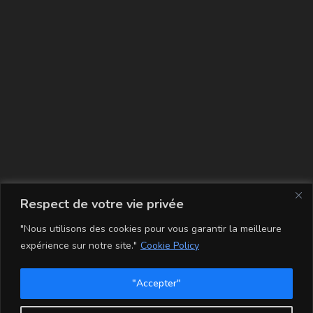
La carte
Respect de votre vie privée
"Nous utilisons des cookies pour vous garantir la meilleure
expérience sur notre site."
Cookie Policy
"Accepter"
Conditions Générales de Vente
Mentions légales
Mon compte