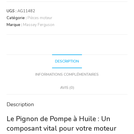
Pignon
de
UGS :
AG11482
Pompe
Catégorie :
Pièces moteur
à
Marque :
Massey Ferguson
Huile
Perkins
&
Massey
Ferguson
DESCRIPTION
INFORMATIONS COMPLÉMENTAIRES
AVIS (0)
Description
Le Pignon de Pompe à Huile : Un
composant vital pour votre moteur