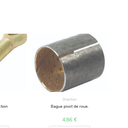
Direction
ction
Bague pivot de roue.
4,86
€