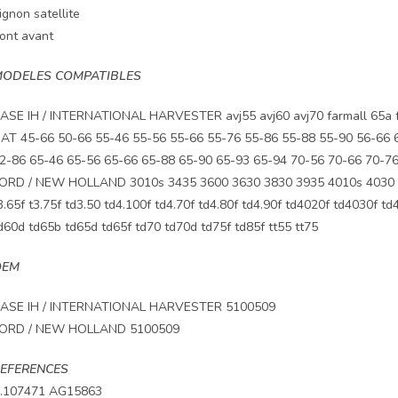
ignon satellite
ont avant
ODELES COMPATIBLES
ASE IH / INTERNATIONAL HARVESTER avj55 avj60 avj70 farmall 65a farma
IAT 45-66 50-66 55-46 55-56 55-66 55-76 55-86 55-88 55-90 56-66 
2-86 65-46 65-56 65-66 65-88 65-90 65-93 65-94 70-56 70-66 70-7
ORD / NEW HOLLAND 3010s 3435 3600 3630 3830 3935 4010s 4030 41
3.65f t3.75f td3.50 td4.100f td4.70f td4.80f td4.90f td4020f td4030f 
d60d td65b td65d td65f td70 td70d td75f td85f tt55 tt75
OEM
ASE IH / INTERNATIONAL HARVESTER 5100509
ORD / NEW HOLLAND 5100509
EFERENCES
.107471 AG15863