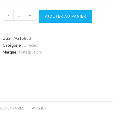
quantité
-
+
AJOUTER AU PANIER
de
Pignon
satellite
UGS :
AG15863
Catégorie :
Direction
Marque :
Fiatagri
,
Ford
LÉMENTAIRES
AVIS (0)