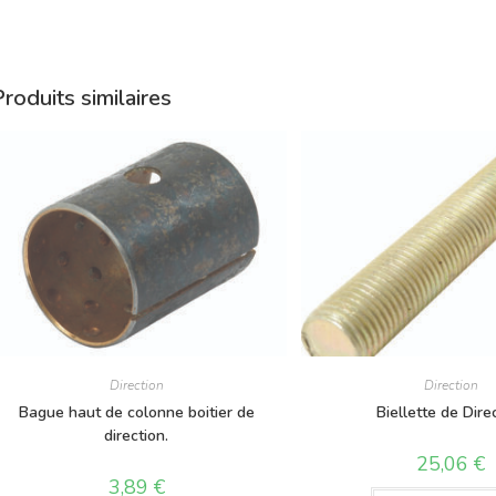
roduits similaires
Direction
Direction
Bague haut de colonne boitier de
Biellette de Dire
direction.
25,06
€
3,89
€