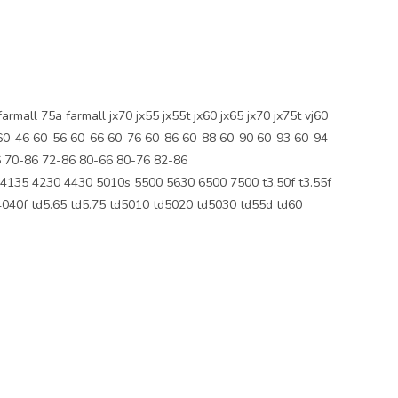
ll 75a farmall jx70 jx55 jx55t jx60 jx65 jx70 jx75t vj60
60-46 60-56 60-66 60-76 60-86 60-88 60-90 60-93 60-94
6 70-86 72-86 80-66 80-76 82-86
35 4230 4430 5010s 5500 5630 6500 7500 t3.50f t3.55f
td4040f td5.65 td5.75 td5010 td5020 td5030 td55d td60