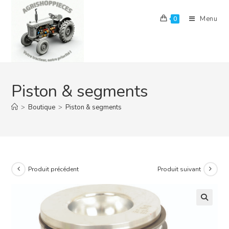
Skip
to
Menu
0
content
Piston & segments
>
Boutique
>
Piston & segments
Produit précédent
Produit suivant