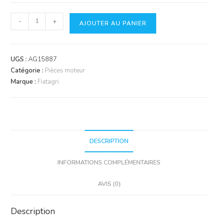
quantité
-
+
AJOUTER AU PANIER
de
Piston
&
UGS :
AG15887
segments
Catégorie :
Pièces moteur
Marque :
Fiatagri
DESCRIPTION
INFORMATIONS COMPLÉMENTAIRES
AVIS (0)
Description