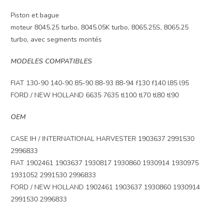
Piston et bague
moteur 8045.25 turbo, 8045.05K turbo, 8065.25S, 8065.25
turbo, avec segments montés
MODELES COMPATIBLES
FIAT 130-90 140-90 85-90 88-93 88-94 f130 f140 l85 l95
FORD / NEW HOLLAND 6635 7635 tl100 tl70 tl80 tl90
OEM
CASE IH / INTERNATIONAL HARVESTER 1903637 2991530
2996833
FIAT 1902461 1903637 1930817 1930860 1930914 1930975
1931052 2991530 2996833
FORD / NEW HOLLAND 1902461 1903637 1930860 1930914
2991530 2996833