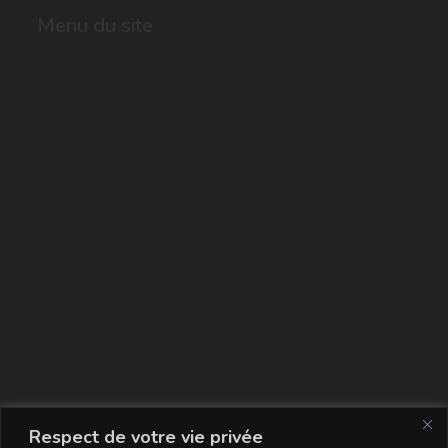
Menu du site
La carte
Respect de votre vie privée