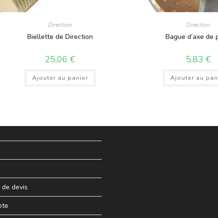
Direction
Direction
Biellette de Direction
Bague d’axe de p
25,06
€
5,83
€
Ajouter au panier
Ajouter au pan
de devis
pte