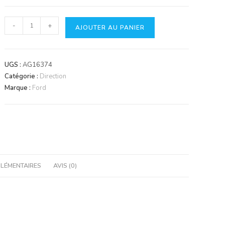
quantité
-
+
AJOUTER AU PANIER
de
Planetary
Gear
UGS :
AG16374
Catégorie :
Direction
Marque :
Ford
LÉMENTAIRES
AVIS (0)