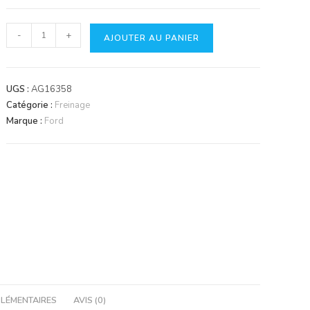
quantité
-
+
AJOUTER AU PANIER
de
Plaqueau
intermédiaire
UGS :
AG16358
Catégorie :
Freinage
Marque :
Ford
LÉMENTAIRES
AVIS (0)