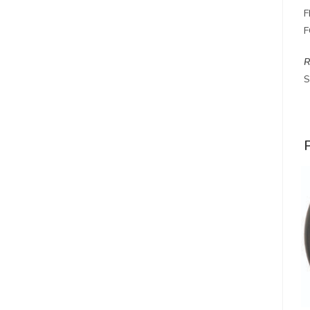
F
F
R
S
P