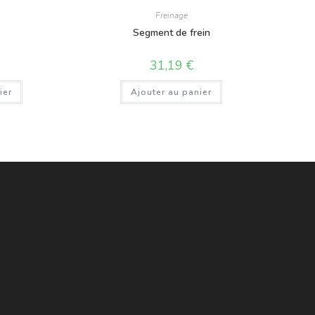
Freinage
n
Segment de frein
31,19
€
ier
Ajouter au panier