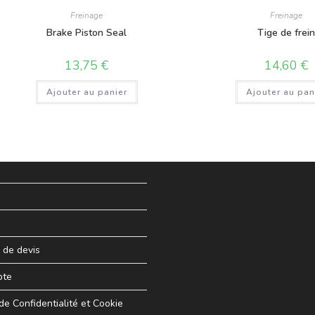
Freinage
Freinage
Brake Piston Seal
Tige de frei
13,75
€
14,60
€
Ajouter au panier
Ajouter au pan
de devis
pte
 de Confidentialité et Cookie