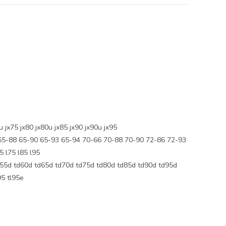
x75 jx80 jx80u jx85 jx90 jx90u jx95
65-88 65-90 65-93 65-94 70-66 70-88 70-90 72-86 72-93
 l75 l85 l95
d td60d td65d td70d td75d td80d td85d td90d td95d
95 tl95e