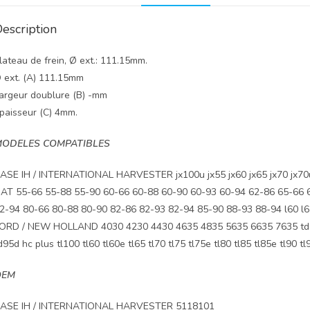
escription
lateau de frein, Ø ext.: 111.15mm.
 ext. (A) 111.15mm
argeur doublure (B) -mm
paisseur (C) 4mm.
ODELES COMPATIBLES
ASE IH / INTERNATIONAL HARVESTER jx100u jx55 jx60 jx65 jx70 jx70u j
IAT 55-66 55-88 55-90 60-66 60-88 60-90 60-93 60-94 62-86 65-66 
2-94 80-66 80-88 80-90 82-86 82-93 82-94 85-90 88-93 88-94 l60 l65
ORD / NEW HOLLAND 4030 4230 4430 4635 4835 5635 6635 7635 td55
d95d hc plus tl100 tl60 tl60e tl65 tl70 tl75 tl75e tl80 tl85 tl85e tl90 tl
OEM
ASE IH / INTERNATIONAL HARVESTER 5118101