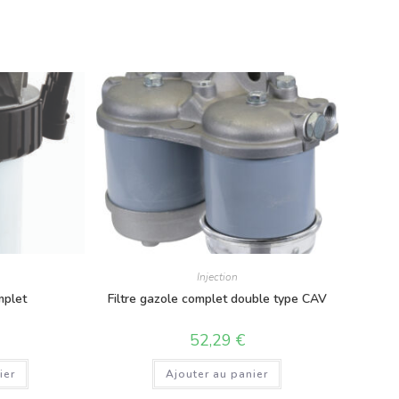
Injection
mplet
Filtre gazole complet double type CAV
52,29
€
ier
Ajouter au panier