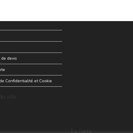
de devis
pte
 de Confidentialité et Cookie
u site
La carte