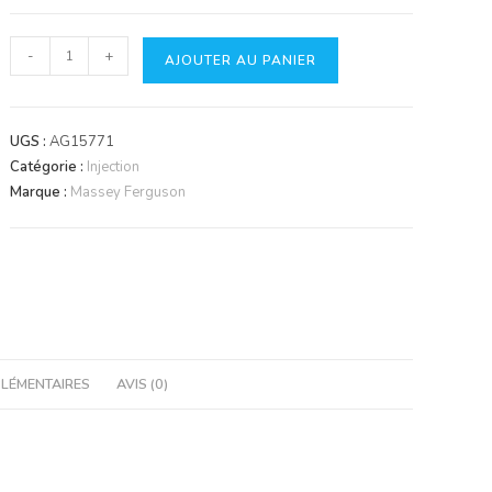
quantité
-
+
AJOUTER AU PANIER
de
Pompe
à
UGS :
AG15771
injection
Catégorie :
Injection
Marque :
Massey Ferguson
LÉMENTAIRES
AVIS (0)