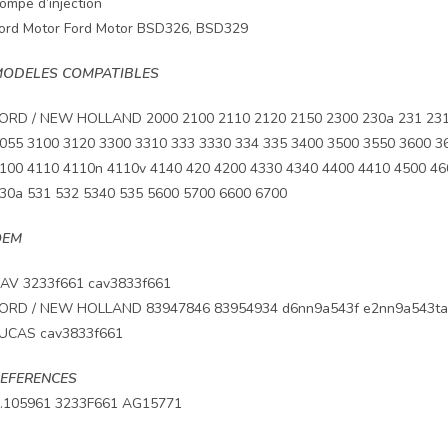
ompe d’injection
ord Motor Ford Motor BSD326, BSD329
ODELES COMPATIBLES
ORD / NEW HOLLAND 2000 2100 2110 2120 2150 2300 230a 231 231
055 3100 3120 3300 3310 333 3330 334 335 3400 3500 3550 3600 3
100 4110 4110n 4110v 4140 420 4200 4330 4340 4400 4410 4500 46
30a 531 532 5340 535 5600 5700 6600 6700
OEM
AV 3233f661 cav3833f661
ORD / NEW HOLLAND 83947846 83954934 d6nn9a543f e2nn9a543ta
UCAS cav3833f661
EFERENCES
.105961 3233F661 AG15771