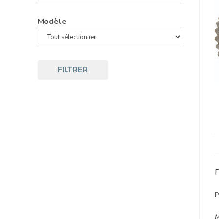
Modèle
FILTRER
D
P
M