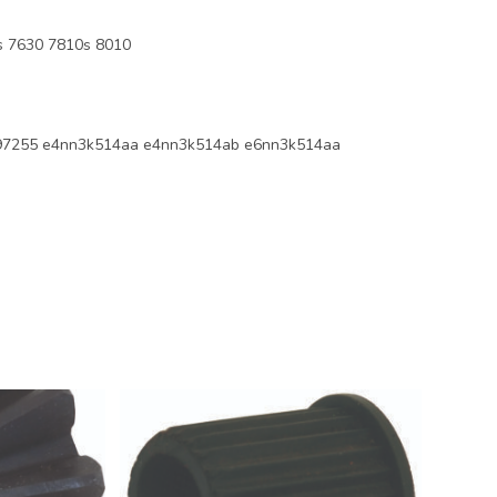
 7630 7810s 8010
7255 e4nn3k514aa e4nn3k514ab e6nn3k514aa