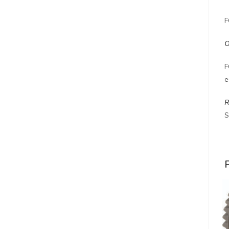
F
F
e
R
S
P