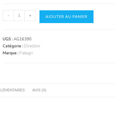
quantité
-
+
AJOUTER AU PANIER
de
Pompe
hydraulique
UGS :
AG16390
Catégorie :
Direction
Marque :
Fiatagri
LÉMENTAIRES
AVIS (0)