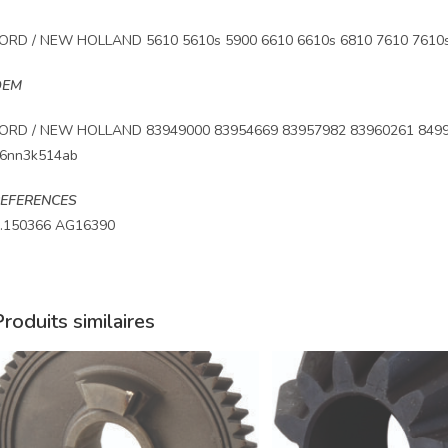
ORD / NEW HOLLAND 5610 5610s 5900 6610 6610s 6810 7610 7610s
OEM
ORD / NEW HOLLAND 83949000 83954669 83957982 83960261 8499
6nn3k514ab
EFERENCES
.150366 AG16390
roduits similaires