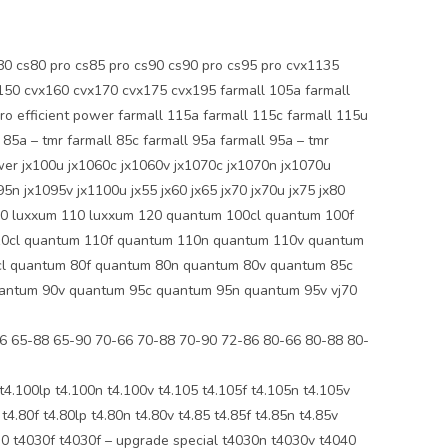
 cs80 pro cs85 pro cs90 cs90 pro cs95 pro cvx1135
50 cvx160 cvx170 cvx175 cvx195 farmall 105a farmall
pro efficient power farmall 115a farmall 115c farmall 115u
 85a – tmr farmall 85c farmall 95a farmall 95a – tmr
power jx100u jx1060c jx1060v jx1070c jx1070n jx1070u
n jx1095v jx1100u jx55 jx60 jx65 jx70 jx70u jx75 jx80
m 100 luxxum 110 luxxum 120 quantum 100cl quantum 100f
0cl quantum 110f quantum 110n quantum 110v quantum
l quantum 80f quantum 80n quantum 80v quantum 85c
antum 90v quantum 95c quantum 95n quantum 95v vj70
6 65-88 65-90 70-66 70-88 70-90 72-86 80-66 80-88 80-
00lp t4.100n t4.100v t4.105 t4.105f t4.105n t4.105v
t4.80f t4.80lp t4.80n t4.80v t4.85 t4.85f t4.85n t4.85v
4030 t4030f t4030f – upgrade special t4030n t4030v t4040