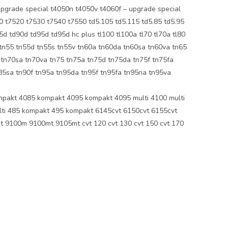
upgrade special t4050n t4050v t4060f – upgrade special
0 t7520 t7530 t7540 t7550 td5.105 td5.115 td5.85 td5.95
 td90d td95d td95d hc plus tl100 tl100a tl70 tl70a tl80
tn55 tn55d tn55s tn55v tn60a tn60da tn60sa tn60va tn65
 tn70sa tn70va tn75 tn75a tn75d tn75da tn75f tn75fa
85sa tn90f tn95a tn95da tn95f tn95fa tn95na tn95va
akt 4085 kompakt 4095 kompakt 4095 multi 4100 multi
lti 485 kompakt 495 kompakt 6145cvt 6150cvt 6155cvt
9100m 9100mt 9105mt cvt 120 cvt 130 cvt 150 cvt 170