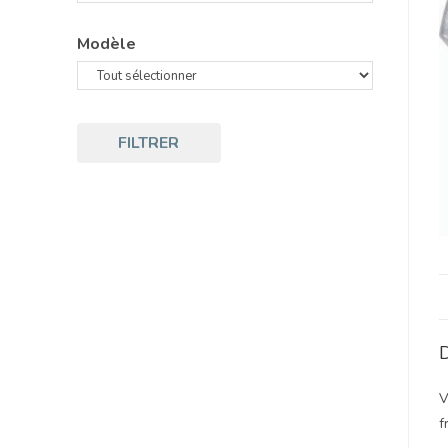
Modèle
FILTRER
D
V
f