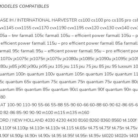
ODELES COMPATIBLES
ASE IH / INTERNATIONAL HARVESTER cs100 cs100 pro cs105 pro cs80
vx1145 cvx1155 cvx1170 cvx1190 cvx1195 cvx120 cvx130 cvx140 cvx1
05a – tmr farmall 105c farmall 105u – efficient power farmall 105u – 
 efficient power farmall 115u – pro efficient power farmall 85a farmall
armall 95c farmall 95u – efficient power farmall 95u – pro efficient 
x1070v jx1075c jx1075n jx1075v jx1080u jx1085c jx1090u jx1095c jx1095
x80u jx85 jx90 jx90u jx95 jxu 105 jxu 115 jxu 75 jxu 85 jxu 95 luxxu
uantum 100n quantum 100v quantum 105n quantum 105v quantum 11
5c quantum 65v quantum 75c quantum 75n quantum 75v quantum 80c
uantum 85n quantum 85v quantum 90cl quantum 90f quantum 90n qu
j80
IAT 100-90 110-90 55-66 55-88 55-90 60-66 60-88 60-90 62-86 65-6
0 82-86 85-90 90-90 m100 m115 m135 m160
ORD / NEW HOLLAND 4030 4230 4430 8160 8260 8360 8560 t4.100f t4.1
4.110f t4.110lp t4.110n t4.110v t4.115 t4.65v t4.75 t4.75f t4.75n t4.75v 
4.90f t4.90lp t4.90n t4.90v t4.95 t4.95f t4.95n t4.95v t4020 t4020v t