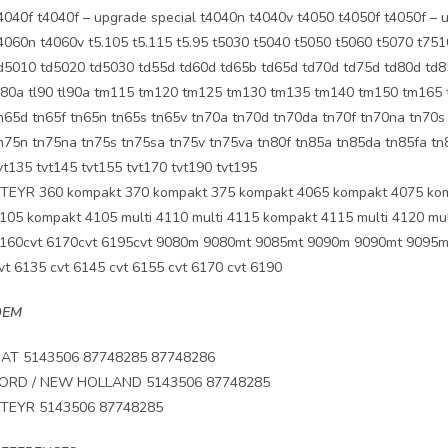
4040f t4040f – upgrade special t4040n t4040v t4050 t4050f t4050f – 
4060n t4060v t5.105 t5.115 t5.95 t5030 t5040 t5050 t5060 t5070 t751
d5010 td5020 td5030 td55d td60d td65b td65d td70d td75d td80d td85d
l80a tl90 tl90a tm115 tm120 tm125 tm130 tm135 tm140 tm150 tm165 
n65d tn65f tn65n tn65s tn65v tn70a tn70d tn70da tn70f tn70na tn70s
n75n tn75na tn75s tn75sa tn75v tn75va tn80f tn85a tn85da tn85fa tn
vt135 tvt145 tvt155 tvt170 tvt190 tvt195
TEYR 360 kompakt 370 kompakt 375 kompakt 4065 kompakt 4075 komp
105 kompakt 4105 multi 4110 multi 4115 kompakt 4115 multi 4120 mu
160cvt 6170cvt 6195cvt 9080m 9080mt 9085mt 9090m 9090mt 9095mt 
vt 6135 cvt 6145 cvt 6155 cvt 6170 cvt 6190
OEM
IAT 5143506 87748285 87748286
ORD / NEW HOLLAND 5143506 87748285
TEYR 5143506 87748285