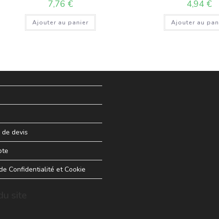
7,76
€
4,94
€
Ajouter au panier
Ajouter au pan
de devis
pte
 de Confidentialité et Cookie
u site