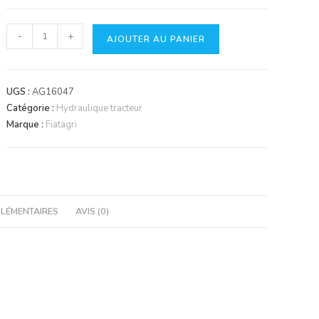
quantité
-
+
AJOUTER AU PANIER
de
Répartiteur
de
UGS :
AG16047
frein
Catégorie :
Hydraulique tracteur
Marque :
Fiatagri
LÉMENTAIRES
AVIS (0)