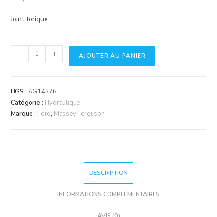
Joint torique
quantité
-
+
AJOUTER AU PANIER
de
Rondelle
téflon=EONNB500AA
UGS :
AG14676
Catégorie :
Hydraulique
Marque :
Ford
,
Massey Ferguson
DESCRIPTION
INFORMATIONS COMPLÉMENTAIRES
AVIS (0)