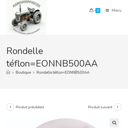
Skip
to
Menu
0
content
Rondelle
téflon=EONNB500AA
>
Boutique
>
Rondelle téflon=EONNB500AA
Produit précédent
Produit suivant