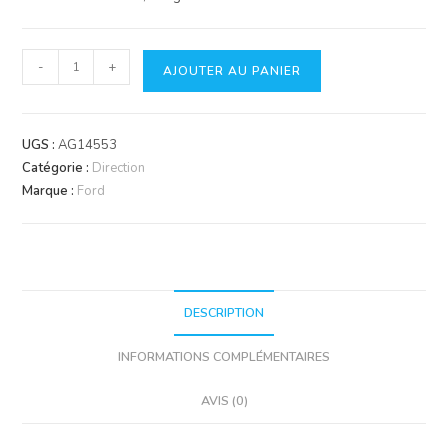
quantité
-
+
AJOUTER AU PANIER
de
Rotule
de
UGS :
AG14553
direction
Catégorie :
Direction
Marque :
Ford
DESCRIPTION
INFORMATIONS COMPLÉMENTAIRES
AVIS (0)