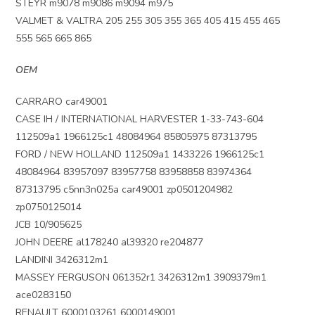
STEYR m9078 m9086 m9094 m975
VALMET & VALTRA 205 255 305 355 365 405 415 455 465
555 565 665 865
OEM
CARRARO car49001
CASE IH / INTERNATIONAL HARVESTER 1-33-743-604
112509a1 1966125c1 48084964 85805975 87313795
FORD / NEW HOLLAND 112509a1 1433226 1966125c1
48084964 83957097 83957758 83958858 83974364
87313795 c5nn3n025a car49001 zp0501204982
zp0750125014
JCB 10/905625
JOHN DEERE al178240 al39320 re204877
LANDINI 3426312m1
MASSEY FERGUSON 061352r1 3426312m1 3909379m1
ace0283150
RENAULT 6000103261 6000149001