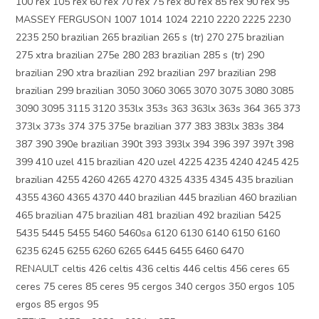
100 rex 105 rex 60 rex 70 rex 75 rex 80 rex 85 rex 90 rex 95
MASSEY FERGUSON 1007 1014 1024 2210 2220 2225 2230
2235 250 brazilian 265 brazilian 265 s (tr) 270 275 brazilian
275 xtra brazilian 275e 280 283 brazilian 285 s (tr) 290
brazilian 290 xtra brazilian 292 brazilian 297 brazilian 298
brazilian 299 brazilian 3050 3060 3065 3070 3075 3080 3085
3090 3095 3115 3120 353lx 353s 363 363lx 363s 364 365 373
373lx 373s 374 375 375e brazilian 377 383 383lx 383s 384
387 390 390e brazilian 390t 393 393lx 394 396 397 397t 398
399 410 uzel 415 brazilian 420 uzel 4225 4235 4240 4245 425
brazilian 4255 4260 4265 4270 4325 4335 4345 435 brazilian
4355 4360 4365 4370 440 brazilian 445 brazilian 460 brazilian
465 brazilian 475 brazilian 481 brazilian 492 brazilian 5425
5435 5445 5455 5460 5460sa 6120 6130 6140 6150 6160
6235 6245 6255 6260 6265 6445 6455 6460 6470
RENAULT celtis 426 celtis 436 celtis 446 celtis 456 ceres 65
ceres 75 ceres 85 ceres 95 cergos 340 cergos 350 ergos 105
ergos 85 ergos 95