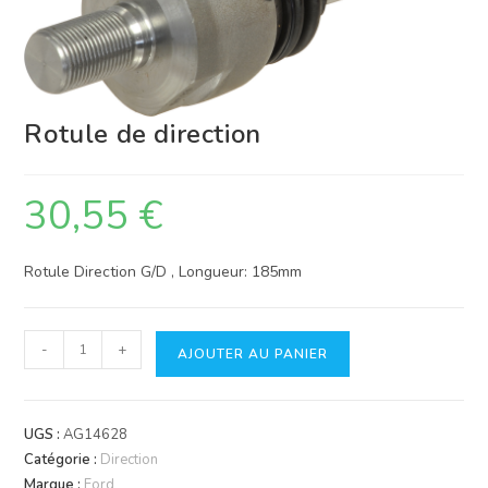
Rotule de direction
30,55
€
Rotule Direction G/D , Longueur: 185mm
quantité
-
+
AJOUTER AU PANIER
de
Rotule
de
UGS :
AG14628
direction
Catégorie :
Direction
Marque :
Ford