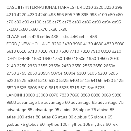
CASE IH / INTERNATIONAL HARVESTER 3210 3220 3230 395
4210 4220 4230 4240 495 595 695 795 895 995 c100 c50 c60
c70 c80 c90 cs100 cs68 cs75 cs78 cs80 cs86 cs90 cs94 cs95
cx100 cx50 cx60 cx70 cx80 cx90
CLAAS celtis 426 celtis 436 celtis 446 celtis 456
FORD / NEW HOLLAND 3230 3430 3930 4130 4630 4830 5030
5610 6610 6710 7010 7610 7630 7710 7810 7910 8010 8210
JOHN DEERE 1550 1640 1750 1850 1850n 1950 1950n 2040
2140 2250 2350 2355 2355n 2450 2550 2555 2650 2650n
2750 2755 2850 2855n 5075e 5090e 5103 5105 5203 5205
5220 5225 5303 5310 5320 5325 5403 5415 5415h 5420 5425
5520 5525 5603 5610 5615 5625 5715 5715hc 5725
LANDINI 10000 13000 6070 7830 7860 8860 8880 9060 9080
9880 advantage 55 advantage 60 advantage 65 advantage 75
advantage 85 advantage 95 alpine 65 alpine 75 alpine 85
atlas 100 atlas 80 atlas 85 atlas 90 globus 55 globus 65
globus 75 globus 80 mythos 100 mythos 105 mythos 90 rex