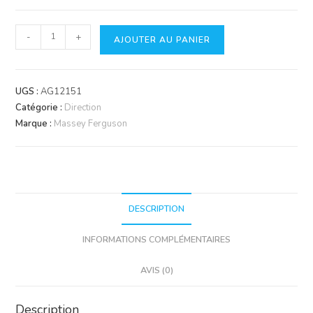
quantité
-
+
AJOUTER AU PANIER
de
Rotule
de
UGS :
AG12151
direction
Catégorie :
Direction
Massey
Marque :
Massey Ferguson
Ferguson
&
Landini
|
180mm
DESCRIPTION
INFORMATIONS COMPLÉMENTAIRES
AVIS (0)
Description