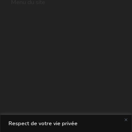
Menu du site
La carte
Respect de votre vie privée