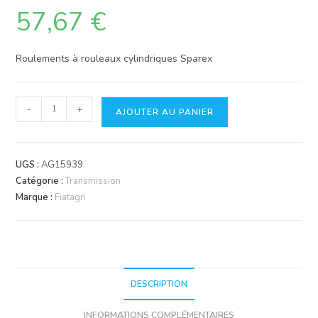
57,67
€
Roulements à rouleaux cylindriques Sparex
quantité
-
+
AJOUTER AU PANIER
de
Roulement
UGS :
AG15939
Catégorie :
Transmission
Marque :
Fiatagri
DESCRIPTION
INFORMATIONS COMPLÉMENTAIRES