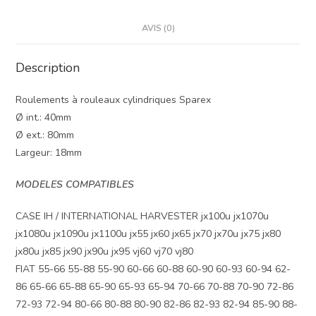
AVIS (0)
Description
Roulements à rouleaux cylindriques Sparex
Ø int.: 40mm
Ø ext.: 80mm
Largeur: 18mm
MODELES COMPATIBLES
CASE IH / INTERNATIONAL HARVESTER jx100u jx1070u
jx1080u jx1090u jx1100u jx55 jx60 jx65 jx70 jx70u jx75 jx80
jx80u jx85 jx90 jx90u jx95 vj60 vj70 vj80
FIAT 55-66 55-88 55-90 60-66 60-88 60-90 60-93 60-94 62-
86 65-66 65-88 65-90 65-93 65-94 70-66 70-88 70-90 72-86
72-93 72-94 80-66 80-88 80-90 82-86 82-93 82-94 85-90 88-