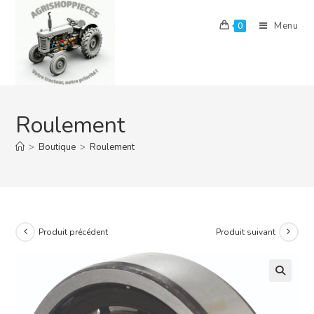
Skip
to
Menu
0
content
Roulement
>
Boutique
>
Roulement
Produit précédent
Produit suivant