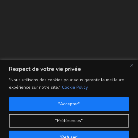
La carte
Respect de votre vie privée
"Nous utilisons des cookies pour vous garantir la meilleure
expérience sur notre site."
Cookie Policy
"Accepter"
Conditions Générales de Vente
Mentions légales
Mon compte
Politique de Confidentialité et Cookie
"Préférences"
Copyright - WordPress Theme by OceanWP
"Refuser"