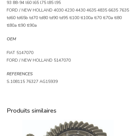
93 88-94 l60 l65 l75 l85 l95
FORD / NEW HOLLAND 4030 4230 4430 4635 4835 6635 7635
td60 td65b td70 td80 td90 td95 tl100 tl100a tl70 tl70a tl80
tl80a tl90 tl90a
OEM
FIAT 5147070
FORD / NEW HOLLAND 5147070
REFERENCES
S.108115 76327 AG15939
Produits similaires