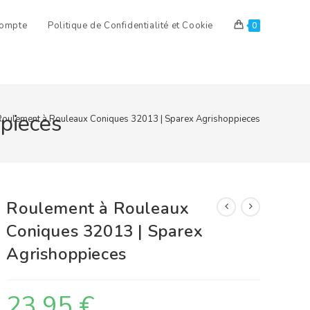
ompte
Politique de Confidentialité et Cookie
0
pieces
Roulement à Rouleaux Coniques 32013 | Sparex Agrishoppieces
Roulement à Rouleaux
Coniques 32013 | Sparex
Agrishoppieces
23,95
€