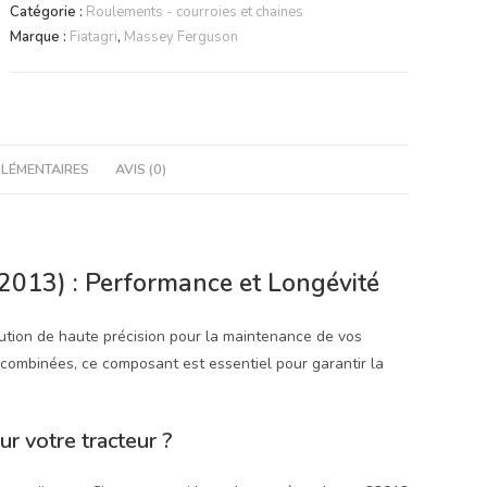
Rouleaux
Catégorie :
Roulements - courroies et chaines
Coniques
Marque :
Fiatagri
,
Massey Ferguson
32013
|
Sparex
Agrishoppieces
LÉMENTAIRES
AVIS (0)
013) : Performance et Longévité
tion de haute précision pour la maintenance de vos
 combinées, ce composant est essentiel pour garantir la
r votre tracteur ?