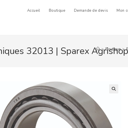
Accueil
Boutique
Demande de devis
Mon c
iques 32013 | Sparex Agrishop
>
Boutique
>