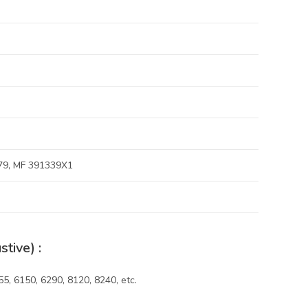
79, MF 391339X1
tive) :
5, 6150, 6290, 8120, 8240, etc.