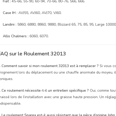
Fiat :
45-66, 55-90, 60-94, 70-66, 80-76, 566, 666.
Case IH :
AVJ55, AVJ60, AVJ70, VJ60.
Landini :
5860, 6880, 8860, 9880, Blizzard 65, 75, 85, 95, Large 10000
Allis Chalmers :
6060, 6070.
FAQ sur le Roulement 32013
. Comment savoir si mon roulement 32013 est à remplacer ?
Si vous co
rognement lors du déplacement ou une chauffe anormale du moyeu, il es
oniques.
. Ce roulement nécessite-t-il un entretien spécifique ?
Oui, comme tout 
raissé lors de l’installation avec une graisse haute pression. Un régl
ndispensable.
. Le roulement Sparex est-il aussi résistant que la pièce d’origine John