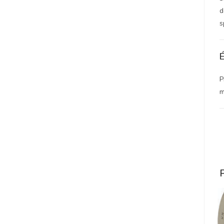
d
s
É
P
m
P