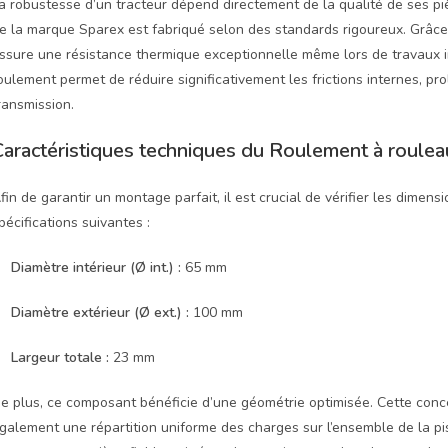
a robustesse d’un tracteur dépend directement de la qualité de ses pi
e la marque Sparex est fabriqué selon des standards rigoureux. Grâce à 
ssure une résistance thermique exceptionnelle même lors de travaux in
oulement permet de réduire significativement les frictions internes, pr
ransmission.
Caractéristiques techniques du Roulement à roule
fin de garantir un montage parfait, il est crucial de vérifier les dime
pécifications suivantes :
Diamètre intérieur (Ø int.) :
65 mm
Diamètre extérieur (Ø ext.) :
100 mm
Largeur totale :
23 mm
e plus, ce composant bénéficie d’une géométrie optimisée. Cette conce
galement une répartition uniforme des charges sur l’ensemble de la pi