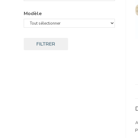
Modèle
FILTRER
D
A
P