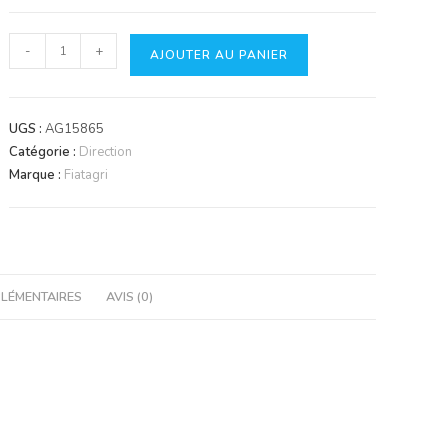
quantité
-
+
AJOUTER AU PANIER
de
Roulement
aiguilles
UGS :
AG15865
Catégorie :
Direction
Marque :
Fiatagri
LÉMENTAIRES
AVIS (0)