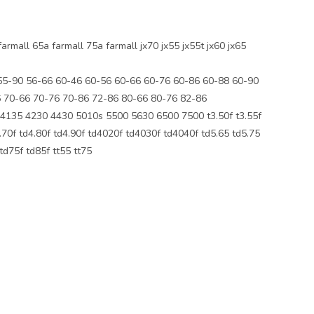
all 65a farmall 75a farmall jx70 jx55 jx55t jx60 jx65
55-90 56-66 60-46 60-56 60-66 60-76 60-86 60-88 60-90
 70-66 70-76 70-86 72-86 80-66 80-76 82-86
35 4230 4430 5010s 5500 5630 6500 7500 t3.50f t3.55f
d4.70f td4.80f td4.90f td4020f td4030f td4040f td5.65 td5.75
d75f td85f tt55 tt75