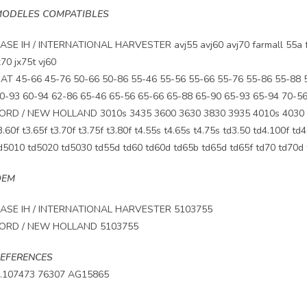
ODELES COMPATIBLES
ASE IH / INTERNATIONAL HARVESTER avj55 avj60 avj70 farmall 55a farm
x70 jx75t vj60
IAT 45-66 45-76 50-66 50-86 55-46 55-56 55-66 55-76 55-86 55-88 
0-93 60-94 62-86 65-46 65-56 65-66 65-88 65-90 65-93 65-94 70-56
ORD / NEW HOLLAND 3010s 3435 3600 3630 3830 3935 4010s 4030 41
3.60f t3.65f t3.70f t3.75f t3.80f t4.55s t4.65s t4.75s td3.50 td4.100f t
d5010 td5020 td5030 td55d td60 td60d td65b td65d td65f td70 td70d t
OEM
ASE IH / INTERNATIONAL HARVESTER 5103755
ORD / NEW HOLLAND 5103755
EFERENCES
.107473 76307 AG15865