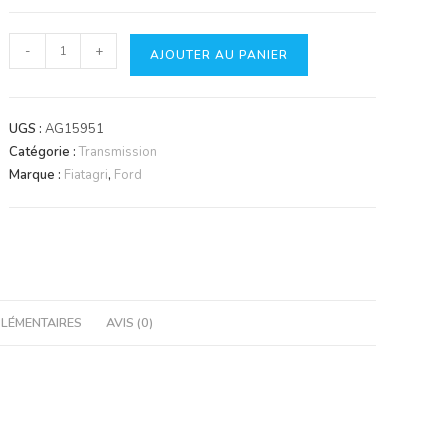
quantité
-
+
AJOUTER AU PANIER
de
Roulement
Aiguilles
UGS :
AG15951
Catégorie :
Transmission
Marque :
Fiatagri
,
Ford
LÉMENTAIRES
AVIS (0)