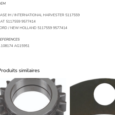
OEM
ASE IH / INTERNATIONAL HARVESTER 5117559
IAT 5117559 9577414
ORD / NEW HOLLAND 5117559 9577414
EFERENCES
.108174 AG15951
roduits similaires