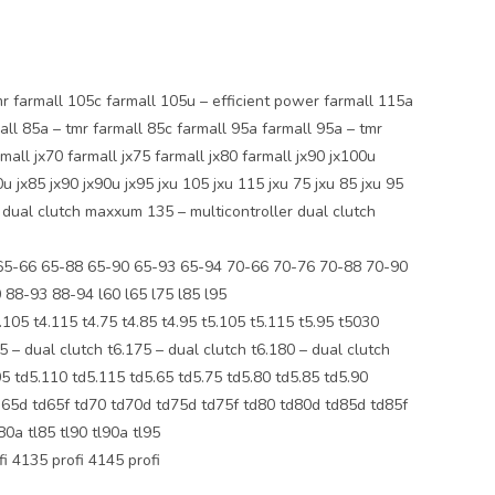
armall 105c farmall 105u – efficient power farmall 115a
all 85a – tmr farmall 85c farmall 95a farmall 95a – tmr
mall jx70 farmall jx75 farmall jx80 farmall jx90 jx100u
u jx85 jx90 jx90u jx95 jxu 105 jxu 115 jxu 75 jxu 85 jxu 95
 dual clutch maxxum 135 – multicontroller dual clutch
65-66 65-88 65-90 65-93 65-94 70-66 70-76 70-88 70-90
88-93 88-94 l60 l65 l75 l85 l95
t4.115 t4.75 t4.85 t4.95 t5.105 t5.115 t5.95 t5030
 – dual clutch t6.175 – dual clutch t6.180 – dual clutch
5 td5.110 td5.115 td5.65 td5.75 td5.80 td5.85 td5.90
65d td65f td70 td70d td75d td75f td80 td80d td85d td85f
80a tl85 tl90 tl90a tl95
 4135 profi 4145 profi