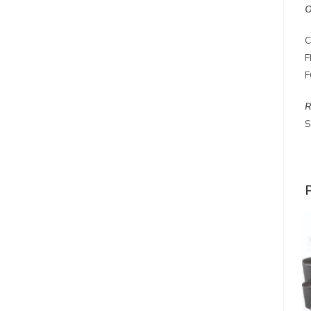
C
F
F
R
S
P