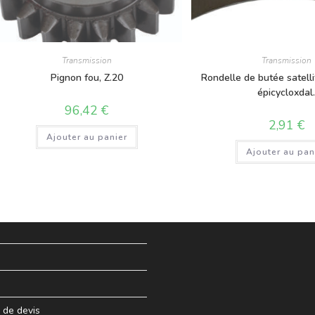
Transmission
Transmission
Pignon fou, Z.20
Rondelle de butée satelli
épicycloxdal
96,42
€
2,91
€
Ajouter au panier
Ajouter au pan
de devis