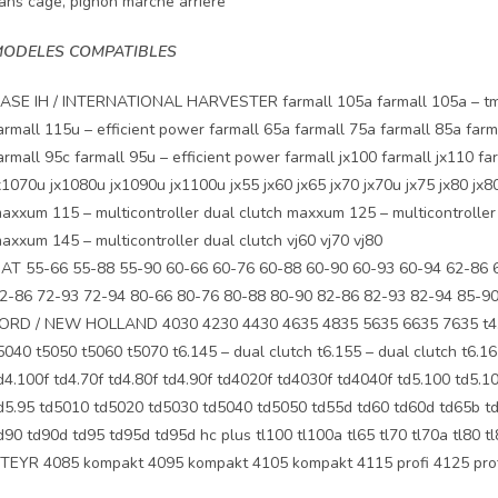
ans cage, pignon marche arrière
ODELES COMPATIBLES
ASE IH / INTERNATIONAL HARVESTER farmall 105a farmall 105a – tmr f
armall 115u – efficient power farmall 65a farmall 75a farmall 85a farm
armall 95c farmall 95u – efficient power farmall jx100 farmall jx110 far
x1070u jx1080u jx1090u jx1100u jx55 jx60 jx65 jx70 jx70u jx75 jx80 jx80
axxum 115 – multicontroller dual clutch maxxum 125 – multicontroller
axxum 145 – multicontroller dual clutch vj60 vj70 vj80
IAT 55-66 55-88 55-90 60-66 60-76 60-88 60-90 60-93 60-94 62-86 
2-86 72-93 72-94 80-66 80-76 80-88 80-90 82-86 82-93 82-94 85-90 
ORD / NEW HOLLAND 4030 4230 4430 4635 4835 5635 6635 7635 t4.105 
5040 t5050 t5060 t5070 t6.145 – dual clutch t6.155 – dual clutch t6.165
d4.100f td4.70f td4.80f td4.90f td4020f td4030f td4040f td5.100 td5.10
d5.95 td5010 td5020 td5030 td5040 td5050 td55d td60 td60d td65b td
d90 td90d td95 td95d td95d hc plus tl100 tl100a tl65 tl70 tl70a tl80 tl
TEYR 4085 kompakt 4095 kompakt 4105 kompakt 4115 profi 4125 profi