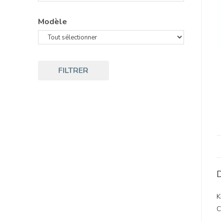
Modèle
FILTRER
D
K
C