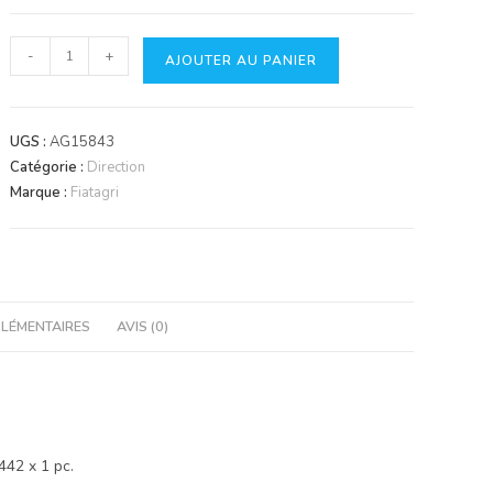
quantité
-
+
AJOUTER AU PANIER
de
Roulement
complet
UGS :
AG15843
Catégorie :
Direction
Marque :
Fiatagri
LÉMENTAIRES
AVIS (0)
442 x 1 pc.