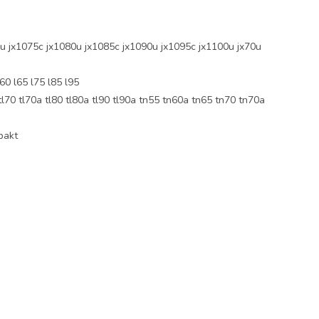
jx1075c jx1080u jx1085c jx1090u jx1095c jx1100u jx70u
0 l65 l75 l85 l95
 tl70a tl80 tl80a tl90 tl90a tn55 tn60a tn65 tn70 tn70a
pakt