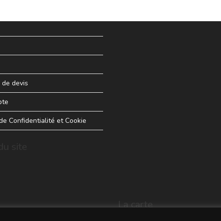
de devis
pte
 de Confidentialité et Cookie
u site
La carte