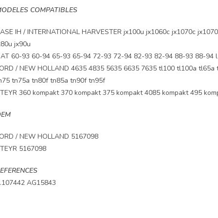
ODELES COMPATIBLES
ASE IH / INTERNATIONAL HARVESTER jx100u jx1060c jx1070c jx1070u 
x80u jx90u
IAT 60-93 60-94 65-93 65-94 72-93 72-94 82-93 82-94 88-93 88-94 l6
ORD / NEW HOLLAND 4635 4835 5635 6635 7635 tl100 tl100a tl65a tl70
n75 tn75a tn80f tn85a tn90f tn95f
TEYR 360 kompakt 370 kompakt 375 kompakt 4085 kompakt 495 kom
OEM
ORD / NEW HOLLAND 5167098
TEYR 5167098
EFERENCES
.107442 AG15843