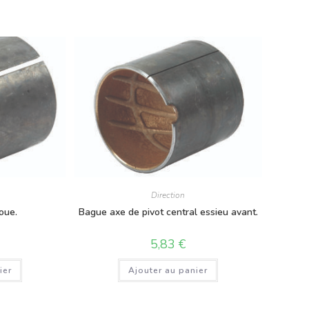
Direction
oue.
Bague axe de pivot central essieu avant.
5,83
€
ier
Ajouter au panier