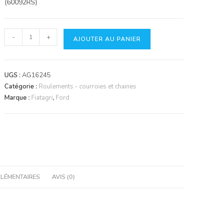
(60092RS)
quantité
-
+
AJOUTER AU PANIER
de
Roulement
NTN
UGS :
AG16245
6009
Catégorie :
Roulements - courroies et chaines
2RS
Marque :
Fiatagri
,
Ford
LÉMENTAIRES
AVIS (0)