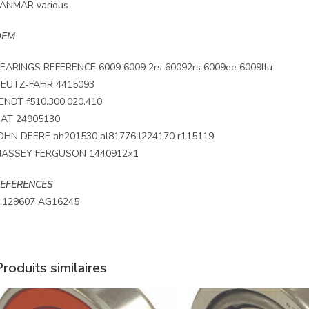
ANMAR various
OEM
EARINGS REFERENCE 6009 6009 2rs 60092rs 6009ee 6009llu
EUTZ-FAHR 4415093
ENDT f510.300.020.410
IAT 24905130
OHN DEERE ah201530 al81776 l224170 r115119
ASSEY FERGUSON 1440912×1
EFERENCES
.129607 AG16245
roduits similaires