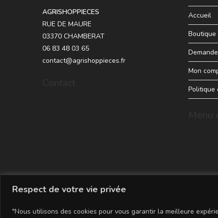
AGRISHOPPIECES
Accueil
RUE DE MAURE
Boutique
03370 CHAMBERAT
06 83 48 03 65
Demande 
contact@agrishoppieces.fr
Mon com
Contact
Politique
Menu d
Respect de votre vie privée
"Nous utilisons des cookies pour vous garantir la meilleure expérie
Copyright - WordPress Theme by OceanWP