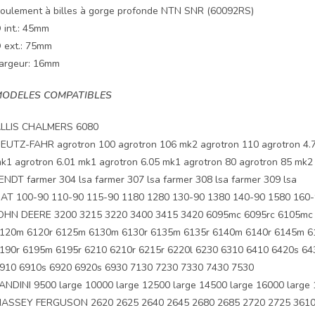
oulement à billes à gorge profonde NTN SNR (60092RS)
 int.: 45mm
 ext.: 75mm
argeur: 16mm
ODELES COMPATIBLES
LLIS CHALMERS 6080
EUTZ-FAHR agrotron 100 agrotron 106 mk2 agrotron 110 agrotron 4.7
k1 agrotron 6.01 mk1 agrotron 6.05 mk1 agrotron 80 agrotron 85 mk2
ENDT farmer 304 lsa farmer 307 lsa farmer 308 lsa farmer 309 lsa
IAT 100-90 110-90 115-90 1180 1280 130-90 1380 140-90 1580 160-
OHN DEERE 3200 3215 3220 3400 3415 3420 6095mc 6095rc 6105mc 
120m 6120r 6125m 6130m 6130r 6135m 6135r 6140m 6140r 6145m 6
190r 6195m 6195r 6210 6210r 6215r 6220l 6230 6310 6410 6420s 6
910 6910s 6920 6920s 6930 7130 7230 7330 7430 7530
ANDINI 9500 large 10000 large 12500 large 14500 large 16000 large
ASSEY FERGUSON 2620 2625 2640 2645 2680 2685 2720 2725 3610