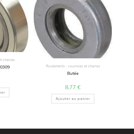
et chaines
Roulements - courroies et chaines
30309
Butée
8,77
€
ier
Ajouter au panier