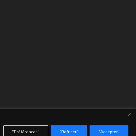
"Préférences"
"Refuser"
"Accepter"
tions légales
Mon compte