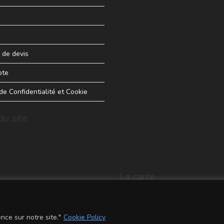
de devis
pte
 de Confidentialité et Cookie
u site
La carte
nce sur notre site."
Cookie Policy
Conditions Générales de Vente
Men