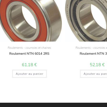
Roulements - courroies et chaines
Roulements - courroies 
Roulement NTN 6014 2RS
Roulement NTN 
61,18
€
52,18
€
Ajouter au panier
Ajouter au pan