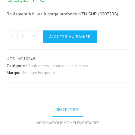
Roulement à billes à gorge profonde NTN SNR (62072RS)
quantité
-
+
AJOUTER AU PANIER
de
Roulement
NTN
UGS :
AG16249
6207
Catégorie :
Roulements - courroies et chaines
2RS
Marque :
Massey Ferguson
DESCRIPTION
INFORMATIONS COMPLÉMENTAIRES