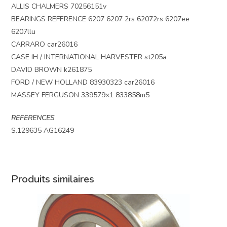
ALLIS CHALMERS 70256151v
BEARINGS REFERENCE 6207 6207 2rs 62072rs 6207ee
6207llu
CARRARO car26016
CASE IH / INTERNATIONAL HARVESTER st205a
DAVID BROWN k261875
FORD / NEW HOLLAND 83930323 car26016
MASSEY FERGUSON 339579×1 833858m5
REFERENCES
S.129635 AG16249
Produits similaires