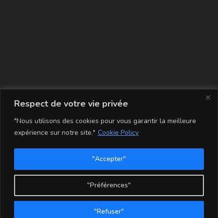
La carte
Respect de votre vie privée
"Nous utilisons des cookies pour vous garantir la meilleure
expérience sur notre site."
Cookie Policy
"Accepter"
Conditions Générales de Vente
Mentions légales
Mon compte
Politique de Confidentialité et Cookie
"Préférences"
Copyright - WordPress Theme by OceanWP
"Refuser"