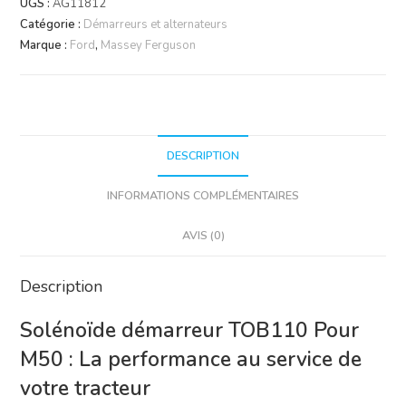
UGS :
AG11812
TOB110
Catégorie :
Démarreurs et alternateurs
pour
Marque :
Ford
,
Massey Ferguson
M50
-
Fiabilité
Agricole
DESCRIPTION
INFORMATIONS COMPLÉMENTAIRES
AVIS (0)
Description
Solénoïde démarreur TOB110 Pour
M50 : La performance au service de
votre tracteur