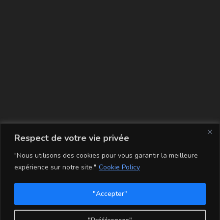
La carte
Respect de votre vie privée
"Nous utilisons des cookies pour vous garantir la meilleure
expérience sur notre site."
Cookie Policy
"Accepter"
Conditions Générales de Vente
Mentions légales
Mon compte
Politique de Confidentialité et Cookie