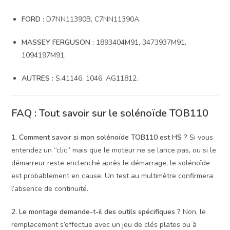
FORD :
D7NN11390B, C7NN11390A.
MASSEY FERGUSON :
1893404M91, 3473937M91,
1094197M91.
AUTRES :
S.41146, 1046, AG11812.
FAQ : Tout savoir sur le solénoïde TOB110
1. Comment savoir si mon solénoïde TOB110 est HS ?
Si vous
entendez un “clic” mais que le moteur ne se lance pas, ou si le
démarreur reste enclenché après le démarrage, le solénoïde
est probablement en cause. Un test au multimètre confirmera
l’absence de continuité.
2. Le montage demande-t-il des outils spécifiques ?
Non, le
remplacement s’effectue avec un jeu de clés plates ou à