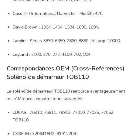
Case IH / International Harvester :
Modèle 475.
David Brown :
1394, 1494, 1594, 1690, 1694.
Landini :
Séries 5830, 6550, 7860, 8860, et Large 10000.
Leyland :
2100, 270, 272, 4100, 702, 804.
Correspondances OEM (Cross-References)
Solénoïde démarreur TOB110
Le
solénoïde démarreur TOB110
remplace avantageusement
les références constructeurs suivantes :
LUCAS :
76910, 76911, 76912, 77010, 77025, 77052,
TOB110.
CASE IH :
3206418R2, 83912208.