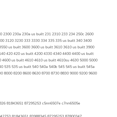
 2300 230a 230a us built 231 2310 233 234 250c 2600
3100 3120 3230 333 3330 334 335 335 us built 340 3400
550 us built 3600 3600 us built 3610 3610 us built 3900
140 420 420 us built 4200 4330 4340 4400 4400 us built
0 4600 us built 4610 4610 us built 4610su 4630 5000 5000
40 535 535 us built 540 540a 540b 545 545 us built 545a
30 8000 8200 8600 8630 8700 8730 8830 9000 9200 9600
826 81843651 87295253 c5nn6507e c7nn6505e
42753 81843651 83988345 87295253 87800347