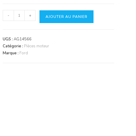
quantité
-
+
AJOUTER AU PANIER
de
Soupape
d'échappement
UGS :
AG14566
Catégorie :
Pièces moteur
Marque :
Ford