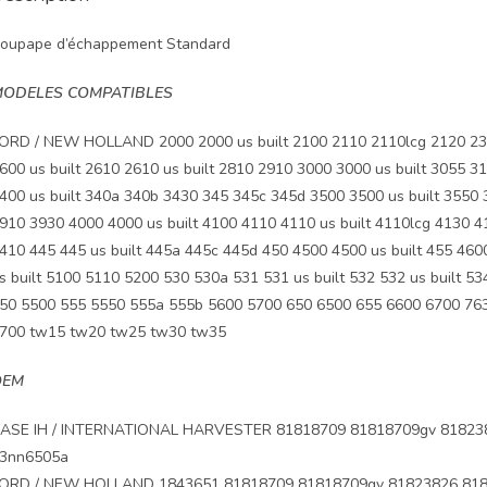
oupape d’échappement Standard
ODELES COMPATIBLES
ORD / NEW HOLLAND 2000 2000 us built 2100 2110 2110lcg 2120 230
600 us built 2610 2610 us built 2810 2910 3000 3000 us built 3055 
400 us built 340a 340b 3430 345 345c 345d 3500 3500 us built 3550 3
910 3930 4000 4000 us built 4100 4110 4110 us built 4110lcg 4130 4
410 445 445 us built 445a 445c 445d 450 4500 4500 us built 455 460
s built 5100 5110 5200 530 530a 531 531 us built 532 532 us built 53
50 5500 555 5550 555a 555b 5600 5700 650 6500 655 6600 6700 76
700 tw15 tw20 tw25 tw30 tw35
OEM
ASE IH / INTERNATIONAL HARVESTER 81818709 81818709gv 81823
3nn6505a
ORD / NEW HOLLAND 1843651 81818709 81818709gv 81823826 818