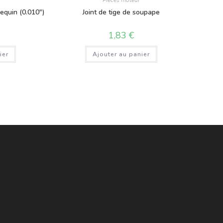
Pièces moteur
requin (0.010″)
Joint de tige de soupape
1,83
€
ier
Ajouter au panier