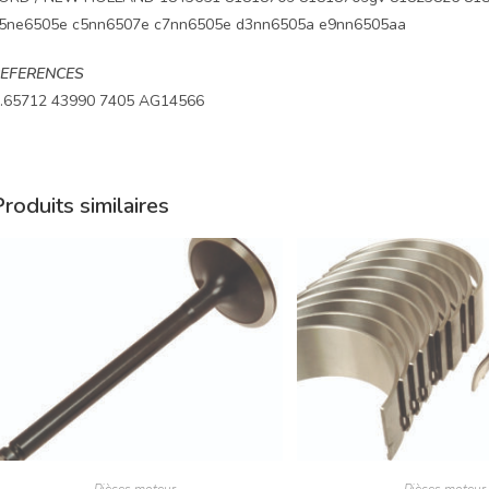
5ne6505e c5nn6507e c7nn6505e d3nn6505a e9nn6505aa
EFERENCES
.65712 43990 7405 AG14566
roduits similaires