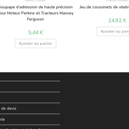
Pièces moteur
Pièces moteur
Soupape d’admission de haute précision
Jeu de coussinets de vileb
our Moteur Perkins et Tracteurs Massey
Ferguson
24,92
€
5,44
€
Ajouter au pan
Ajouter au panier
de devis
pte