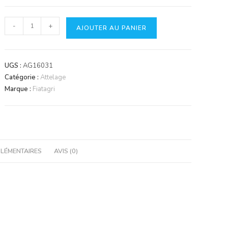
quantité
-
+
AJOUTER AU PANIER
de
Stabilisateur
à
UGS :
AG16031
chaine
Catégorie :
Attelage
Marque :
Fiatagri
LÉMENTAIRES
AVIS (0)