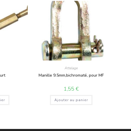
Attelage
urt
Manille 9.5mm,bichromaté, pour MF
1,55
€
ier
Ajouter au panier