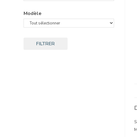
Modèle
FILTRER
D
S
M