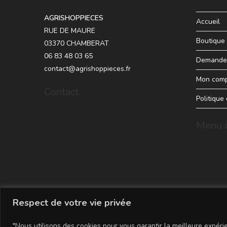
AGRISHOPPIECES
Accueil
RUE DE MAURE
Boutique
03370 CHAMBERAT
06 83 48 03 65
Demande 
contact@agrishoppieces.fr
Mon com
Contact
Politique
Menu d
Respect de votre vie privée
"Nous utilisons des cookies pour vous garantir la meilleure expérie