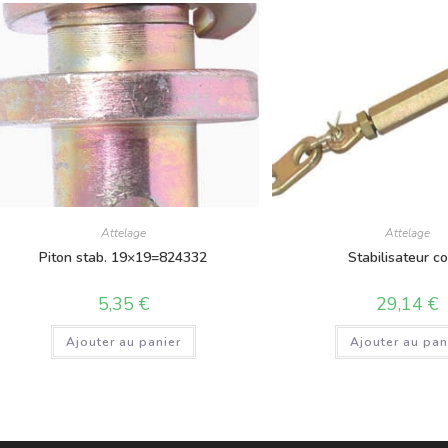
Attelage
Attelage
Piton stab. 19×19=824332
Stabilisateur co
5,35
€
29,14
€
Ajouter au panier
Ajouter au pan