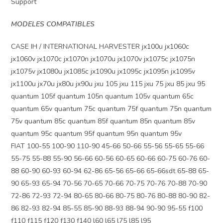
Support
MODELES COMPATIBLES
CASE IH / INTERNATIONAL HARVESTER jx100u jx1060c
jx1060v jx1070c jx1070n jx1070u jx1070v jx1075c jx1075n
jx1075v jx1080u jx1085c jx1090u jx1095c jx1095n jx1095v
jx1100u jx70u jx80u jx90u jxu 105 jxu 115 jxu 75 jxu 85 jxu 95
quantum 105f quantum 105n quantum 105v quantum 65c
quantum 65v quantum 75c quantum 75f quantum 75n quantum
75v quantum 85c quantum 85f quantum 85n quantum 85v
quantum 95c quantum 95f quantum 95n quantum 95v
FIAT 100-55 100-90 110-90 45-66 50-66 55-56 55-65 55-66
55-75 55-88 55-90 56-66 60-56 60-65 60-66 60-75 60-76 60-
88 60-90 60-93 60-94 62-86 65-56 65-66 65-66sdt 65-88 65-
90 65-93 65-94 70-56 70-65 70-66 70-75 70-76 70-88 70-90
72-86 72-93 72-94 80-65 80-66 80-75 80-76 80-88 80-90 82-
86 82-93 82-94 85-55 85-90 88-93 88-94 90-90 95-55 f100
f110 f115 f120 f130 f140 l60 l65 l75 l85 l95