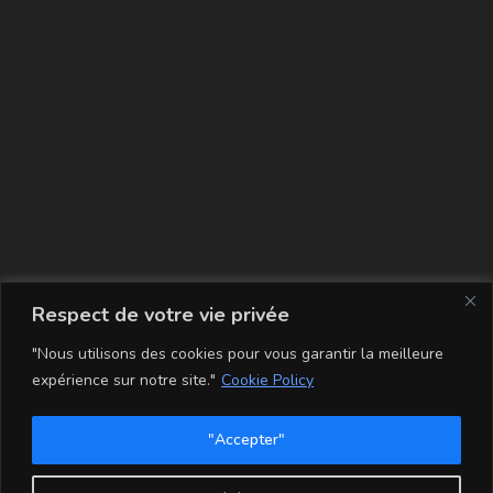
La carte
Respect de votre vie privée
"Nous utilisons des cookies pour vous garantir la meilleure
expérience sur notre site."
Cookie Policy
"Accepter"
Conditions Générales de Vente
Mentions légales
Mon compte
Politique de Confidentialité et Cookie