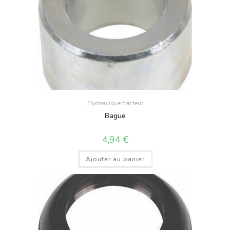
Hydraulique tracteur
Bague
4,94
€
Ajouter au panier