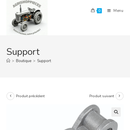
Skip
to
Menu
0
content
Support
>
Boutique
>
Support
Produit précédent
Produit suivant