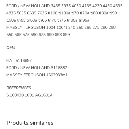
FORD / NEW HOLLAND 3435 3935 4030 4135 4230 4430 4635
4835 5635 6635 7635 tl100 tl100a tl70 tl70a tl80 tl80a tl90
tl90a tn55 tn60a tn65 tn70 tn75 tn85a tn95a
MASSEY FERGUSON 1004 1004t 240 250 265 275 290 298
550 565 575 590 675 690 698 699
OEM
FIAT 5116887
FORD / NEW HOLLAND 5116887
MASSEY FERGUSON 1662933m1
REFERENCES
S.108438 1091 AG16014
Produits similaires