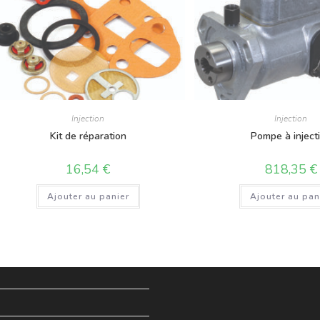
Injection
Injection
Kit de réparation
Pompe à inject
16,54
€
818,35
€
Ajouter au panier
Ajouter au pan