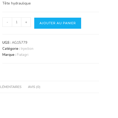
Tête hydraulique
quantité
-
+
AJOUTER AU PANIER
de
Tête
hydraulique
UGS :
AG15779
pompe
Catégorie :
Injection
à
Marque :
Fiatagri
injection
type
CAV/DPA.
LÉMENTAIRES
AVIS (0)