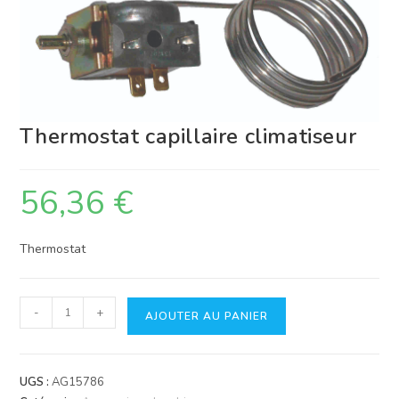
Thermostat capillaire climatiseur
56,36
€
Thermostat
quantité
-
+
AJOUTER AU PANIER
de
Thermostat
capillaire
UGS :
AG15786
climatiseur