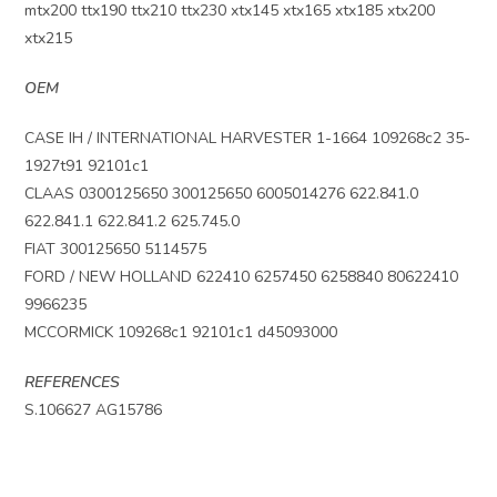
mtx200 ttx190 ttx210 ttx230 xtx145 xtx165 xtx185 xtx200
xtx215
OEM
CASE IH / INTERNATIONAL HARVESTER 1-1664 109268c2 35-
1927t91 92101c1
CLAAS 0300125650 300125650 6005014276 622.841.0
622.841.1 622.841.2 625.745.0
FIAT 300125650 5114575
FORD / NEW HOLLAND 622410 6257450 6258840 80622410
9966235
MCCORMICK 109268c1 92101c1 d45093000
REFERENCES
S.106627 AG15786