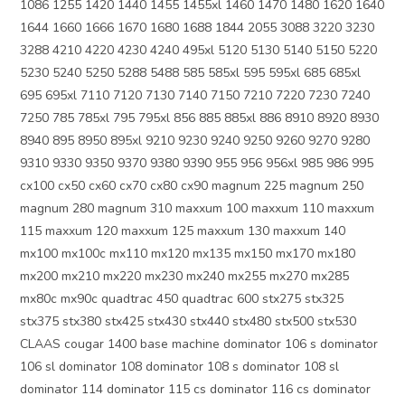
1086 1255 1420 1440 1455 1455xl 1460 1470 1480 1620 1640
1644 1660 1666 1670 1680 1688 1844 2055 3088 3220 3230
3288 4210 4220 4230 4240 495xl 5120 5130 5140 5150 5220
5230 5240 5250 5288 5488 585 585xl 595 595xl 685 685xl
695 695xl 7110 7120 7130 7140 7150 7210 7220 7230 7240
7250 785 785xl 795 795xl 856 885 885xl 886 8910 8920 8930
8940 895 8950 895xl 9210 9230 9240 9250 9260 9270 9280
9310 9330 9350 9370 9380 9390 955 956 956xl 985 986 995
cx100 cx50 cx60 cx70 cx80 cx90 magnum 225 magnum 250
magnum 280 magnum 310 maxxum 100 maxxum 110 maxxum
115 maxxum 120 maxxum 125 maxxum 130 maxxum 140
mx100 mx100c mx110 mx120 mx135 mx150 mx170 mx180
mx200 mx210 mx220 mx230 mx240 mx255 mx270 mx285
mx80c mx90c quadtrac 450 quadtrac 600 stx275 stx325
stx375 stx380 stx425 stx430 stx440 stx480 stx500 stx530
CLAAS cougar 1400 base machine dominator 106 s dominator
106 sl dominator 108 dominator 108 s dominator 108 sl
dominator 114 dominator 115 cs dominator 116 cs dominator