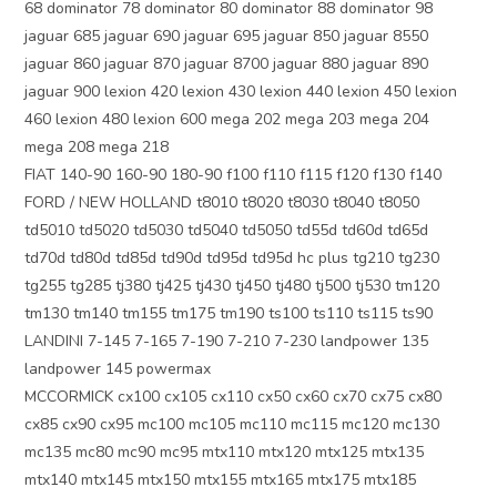
68 dominator 78 dominator 80 dominator 88 dominator 98
jaguar 685 jaguar 690 jaguar 695 jaguar 850 jaguar 8550
jaguar 860 jaguar 870 jaguar 8700 jaguar 880 jaguar 890
jaguar 900 lexion 420 lexion 430 lexion 440 lexion 450 lexion
460 lexion 480 lexion 600 mega 202 mega 203 mega 204
mega 208 mega 218
FIAT 140-90 160-90 180-90 f100 f110 f115 f120 f130 f140
FORD / NEW HOLLAND t8010 t8020 t8030 t8040 t8050
td5010 td5020 td5030 td5040 td5050 td55d td60d td65d
td70d td80d td85d td90d td95d td95d hc plus tg210 tg230
tg255 tg285 tj380 tj425 tj430 tj450 tj480 tj500 tj530 tm120
tm130 tm140 tm155 tm175 tm190 ts100 ts110 ts115 ts90
LANDINI 7-145 7-165 7-190 7-210 7-230 landpower 135
landpower 145 powermax
MCCORMICK cx100 cx105 cx110 cx50 cx60 cx70 cx75 cx80
cx85 cx90 cx95 mc100 mc105 mc110 mc115 mc120 mc130
mc135 mc80 mc90 mc95 mtx110 mtx120 mtx125 mtx135
mtx140 mtx145 mtx150 mtx155 mtx165 mtx175 mtx185