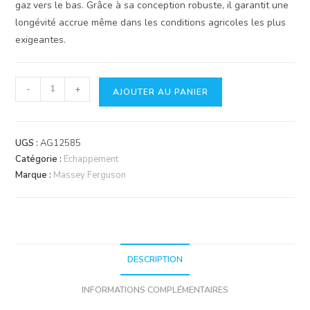
gaz vers le bas. Grâce à sa conception robuste, il garantit une
longévité accrue même dans les conditions agricoles les plus
exigeantes.
quantité
-
+
AJOUTER AU PANIER
de
Tuyau
d'Échappement
UGS :
AG12585
Bas
Catégorie :
Echappement
Massey
Marque :
Massey Ferguson
Ferguson
135
&
35
DESCRIPTION
INFORMATIONS COMPLÉMENTAIRES