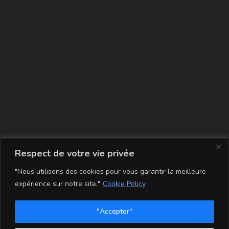
La carte
Respect de votre vie privée
"Nous utilisons des cookies pour vous garantir la meilleure
expérience sur notre site."
Cookie Policy
"Accepter"
Conditions Générales de Vente
Mentions légales
Mon compte