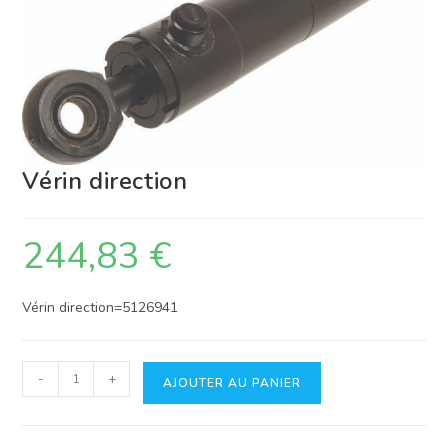
Vérin direction
244,83
€
Vérin direction=5126941
quantité
-
+
AJOUTER AU PANIER
de
Vérin
direction