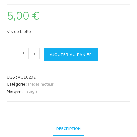
5,00
€
Vis de bielle
quantité
-
+
AJOUTER AU PANIER
de
Vis
de
UGS :
AG16292
bielle
Catégorie :
Pièces moteur
Marque :
Fiatagri
DESCRIPTION