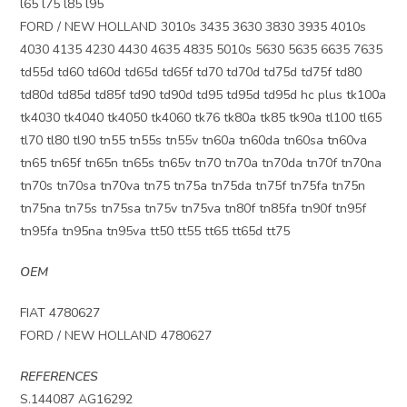
l65 l75 l85 l95
FORD / NEW HOLLAND 3010s 3435 3630 3830 3935 4010s
4030 4135 4230 4430 4635 4835 5010s 5630 5635 6635 7635
td55d td60 td60d td65d td65f td70 td70d td75d td75f td80
td80d td85d td85f td90 td90d td95 td95d td95d hc plus tk100a
tk4030 tk4040 tk4050 tk4060 tk76 tk80a tk85 tk90a tl100 tl65
tl70 tl80 tl90 tn55 tn55s tn55v tn60a tn60da tn60sa tn60va
tn65 tn65f tn65n tn65s tn65v tn70 tn70a tn70da tn70f tn70na
tn70s tn70sa tn70va tn75 tn75a tn75da tn75f tn75fa tn75n
tn75na tn75s tn75sa tn75v tn75va tn80f tn85fa tn90f tn95f
tn95fa tn95na tn95va tt50 tt55 tt65 tt65d tt75
OEM
FIAT 4780627
FORD / NEW HOLLAND 4780627
REFERENCES
S.144087 AG16292