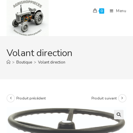
Skip
to
Menu
0
content
Volant direction
>
Boutique
>
Volant direction
Produit précédent
Produit suivant