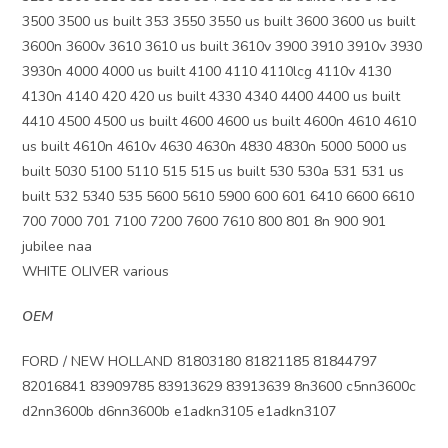
3500 3500 us built 353 3550 3550 us built 3600 3600 us built
3600n 3600v 3610 3610 us built 3610v 3900 3910 3910v 3930
3930n 4000 4000 us built 4100 4110 4110lcg 4110v 4130
4130n 4140 420 420 us built 4330 4340 4400 4400 us built
4410 4500 4500 us built 4600 4600 us built 4600n 4610 4610
us built 4610n 4610v 4630 4630n 4830 4830n 5000 5000 us
built 5030 5100 5110 515 515 us built 530 530a 531 531 us
built 532 5340 535 5600 5610 5900 600 601 6410 6600 6610
700 7000 701 7100 7200 7600 7610 800 801 8n 900 901
jubilee naa
WHITE OLIVER various
OEM
FORD / NEW HOLLAND 81803180 81821185 81844797
82016841 83909785 83913629 83913639 8n3600 c5nn3600c
d2nn3600b d6nn3600b e1adkn3105 e1adkn3107