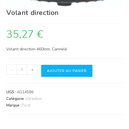
Volant direction
35,27
€
Volant direction 460mm, Cannelé
quantité
-
+
AJOUTER AU PANIER
de
Volant
direction
UGS :
AG14586
Catégorie :
Direction
Marque :
Ford