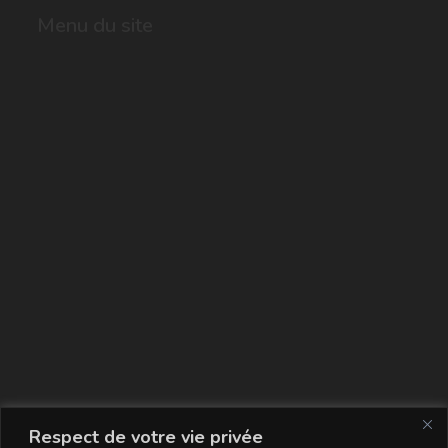
Menu du site
La carte
Respect de votre vie privée