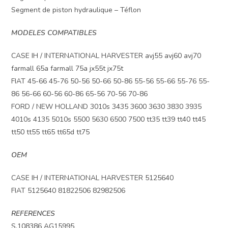
Segment de piston hydraulique – Téflon
MODELES COMPATIBLES
CASE IH / INTERNATIONAL HARVESTER avj55 avj60 avj70
farmall 65a farmall 75a jx55t jx75t
FIAT 45-66 45-76 50-56 50-66 50-86 55-56 55-66 55-76 55-
86 56-66 60-56 60-86 65-56 70-56 70-86
FORD / NEW HOLLAND 3010s 3435 3600 3630 3830 3935
4010s 4135 5010s 5500 5630 6500 7500 tt35 tt39 tt40 tt45
tt50 tt55 tt65 tt65d tt75
OEM
CASE IH / INTERNATIONAL HARVESTER 5125640
FIAT 5125640 81822506 82982506
REFERENCES
S.108386 AG15995