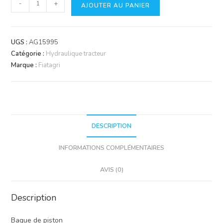
quantité
-
+
AJOUTER AU PANIER
de
Bague
anti
UGS :
AG15995
extrusion
Catégorie :
Hydraulique tracteur
Marque :
Fiatagri
DESCRIPTION
INFORMATIONS COMPLÉMENTAIRES
AVIS (0)
Description
Bague de piston