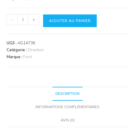
quantité
-
+
AJOUTER AU PANIER
de
Bague
axe
UGS :
AG14736
de
Catégorie :
Direction
pivot
Marque :
Ford
central
essieu
avant.
DESCRIPTION
INFORMATIONS COMPLÉMENTAIRES
AVIS (0)