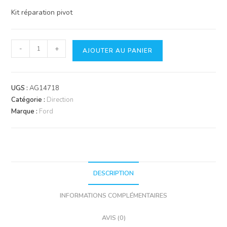
Kit réparation pivot
quantité
-
+
AJOUTER AU PANIER
de
Kit
réparation
UGS :
AG14718
pivot
Catégorie :
Direction
x2
Marque :
Ford
bagues
butées
joints
DESCRIPTION
INFORMATIONS COMPLÉMENTAIRES
AVIS (0)