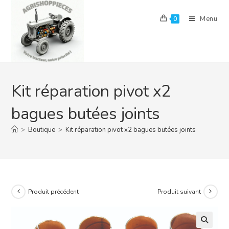
Skip
to
Menu
0
content
Kit réparation pivot x2
bagues butées joints
>
Boutique
>
Kit réparation pivot x2 bagues butées joints
Produit précédent
Produit suivant