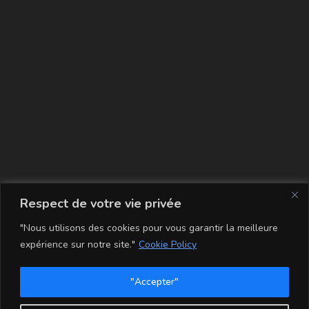
La carte
Respect de votre vie privée
"Nous utilisons des cookies pour vous garantir la meilleure
expérience sur notre site."
Cookie Policy
"Accepter"
Conditions Générales de Vente
Mentions légales
Mon compte