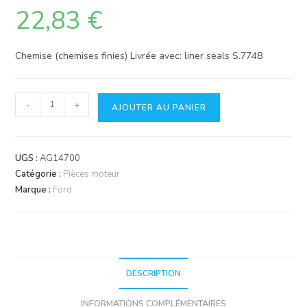
22,83
€
Chemise (chemises finies) Livrée avec: liner seals S.7748
quantité
-
+
AJOUTER AU PANIER
de
Chemise
UGS :
AG14700
Catégorie :
Pièces moteur
Marque :
Ford
DESCRIPTION
INFORMATIONS COMPLÉMENTAIRES