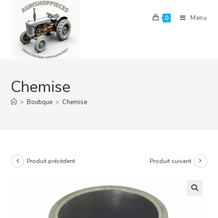
Skip
to
Menu
0
content
Chemise
>
Boutique
>
Chemise
Produit précédent
Produit suivant