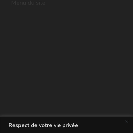
Menu du site
La carte
Respect de votre vie privée