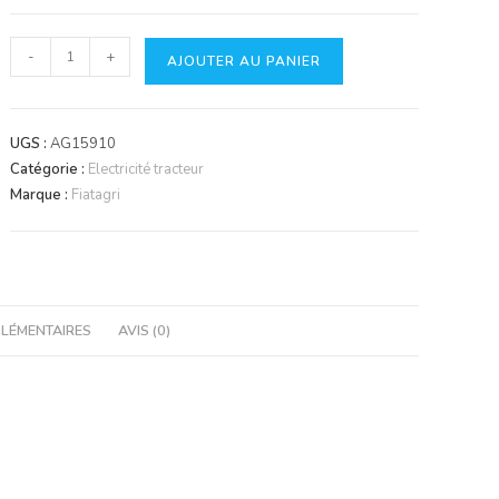
quantité
-
+
AJOUTER AU PANIER
de
Contacteur
freins
UGS :
AG15910
Catégorie :
Electricité tracteur
Marque :
Fiatagri
LÉMENTAIRES
AVIS (0)