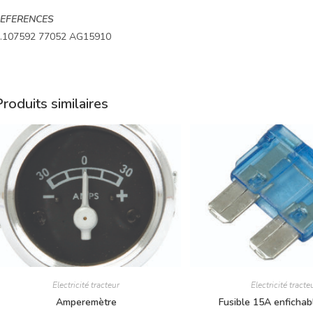
EFERENCES
.107592 77052 AG15910
roduits similaires
Electricité tracteur
Electricité tracte
Amperemètre
Fusible 15A enfichab