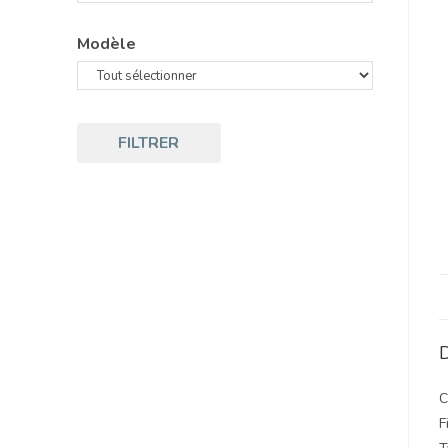
Modèle
FILTRER
D
C
F