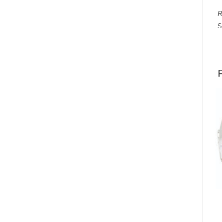
R
S
P