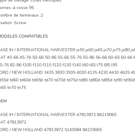
ype de filetage :côtes métriques
ornes :à cosse 95
ombre de terminaux :2
ixation :Screw
ODELES COMPATIBLES
ASE IH / INTERNATIONAL HARVESTER jx55 jx60 jx65 jx70 jx75 jx80 jx85
IAT 45-66 45-76 50-66 50-86 55-66 55-76 55-86 56-66 60-65 60-66 
0-76 82-86 f100 f110 f115 f120 f130 f140 l60 l65 l75 l85 l95
ORD / NEW HOLLAND 3435 3830 3935 4030 4135 4230 4430 4635 483
d55d td60 td60d td65b td70 td70d td75d td80 td80d td85d td90 td90d t
n65 tn70 tn75
OEM
ASE IH / INTERNATIONAL HARVESTER 47813872 84219065
IAT 47813872
ORD / NEW HOLLAND 47813872 5140584 84219065