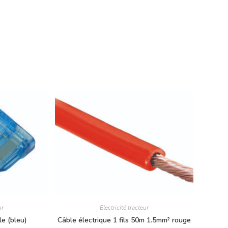
ur
Electricité tracteur
le (bleu)
Câble électrique 1 fils 50m 1.5mm² rouge