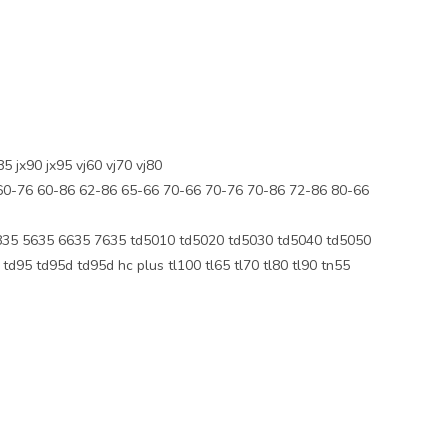
 jx90 jx95 vj60 vj70 vj80
60-76 60-86 62-86 65-66 70-66 70-76 70-86 72-86 80-66
5 5635 6635 7635 td5010 td5020 td5030 td5040 td5050
d95 td95d td95d hc plus tl100 tl65 tl70 tl80 tl90 tn55