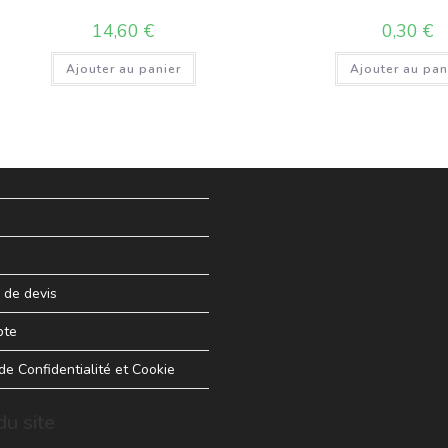
14,60
€
0,30
€
Ajouter au panier
Ajouter au pan
de devis
pte
 de Confidentialité et Cookie
u site