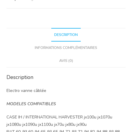
DESCRIPTION
INFORMATIONS COMPLÉMENTAIRES
AVIS (0)
Description
Electro vanne câblée
MODELES COMPATIBLES
CASE IH / INTERNATIONAL HARVESTER jx100u jx1070u
jx1080u jx1090u jx1100u jx70u jx80u jx90u
FIAT 60-93 60-94 65-93 65-94 72-93 72-94 82-94 88-93 88-