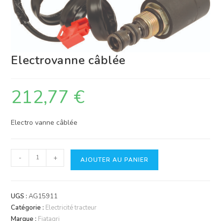
Electrovanne câblée
212,77
€
Electro vanne câblée
quantité
-
+
AJOUTER AU PANIER
de
Electrovanne
câblée
UGS :
AG15911
Catégorie :
Electricité tracteur
Marque :
Fiatagri