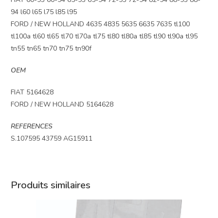
94 l60 l65 l75 l85 l95
FORD / NEW HOLLAND 4635 4835 5635 6635 7635 tl100
tl100a tl60 tl65 tl70 tl70a tl75 tl80 tl80a tl85 tl90 tl90a tl95
tn55 tn65 tn70 tn75 tn90f
OEM
FIAT 5164628
FORD / NEW HOLLAND 5164628
REFERENCES
S.107595 43759 AG15911
Produits similaires