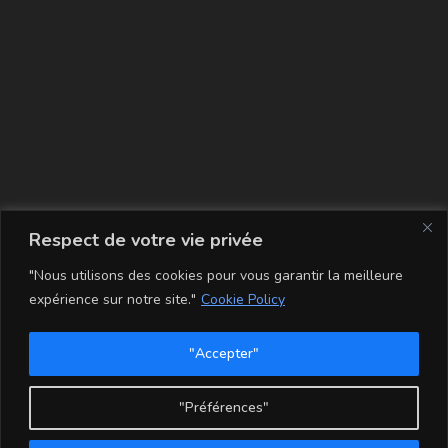
La carte
Respect de votre vie privée
"Nous utilisons des cookies pour vous garantir la meilleure
expérience sur notre site."
Cookie Policy
"Accepter"
Conditions Générales de Vente
Mentions légales
Mon compte
Politique de Confidentialité et Cookie
"Préférences"
Copyright - WordPress Theme by OceanWP