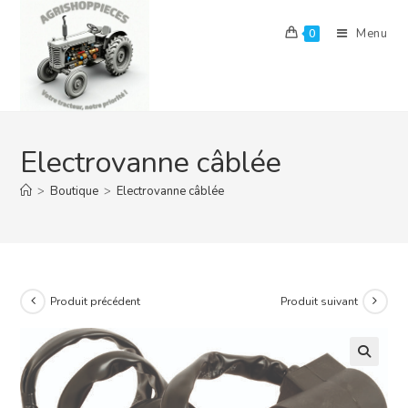
Skip
to
Menu
0
content
Electrovanne câblée
>
Boutique
>
Electrovanne câblée
Produit précédent
Produit suivant