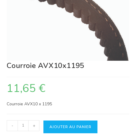
Courroie AVX10x1195
11,65
€
Courroie AVX10 x 1195
quantité
-
+
AJOUTER AU PANIER
de