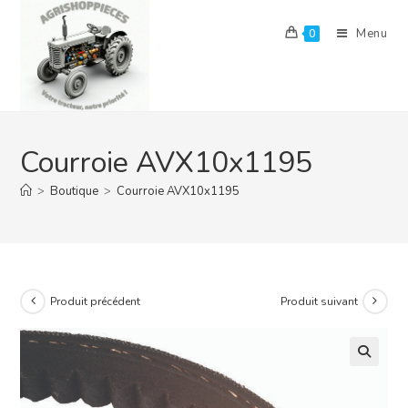
Skip
to
Menu
0
content
Courroie AVX10x1195
>
Boutique
>
Courroie AVX10x1195
Produit précédent
Produit suivant