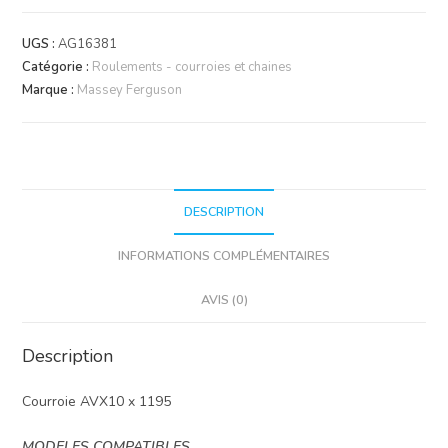
Courroie
AVX10x1195
UGS :
AG16381
Catégorie :
Roulements - courroies et chaines
Marque :
Massey Ferguson
DESCRIPTION
INFORMATIONS COMPLÉMENTAIRES
AVIS (0)
Description
Courroie AVX10 x 1195
MODELES COMPATIBLES