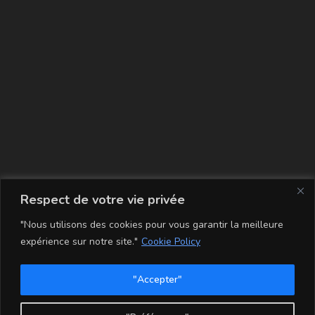
La carte
Respect de votre vie privée
"Nous utilisons des cookies pour vous garantir la meilleure
expérience sur notre site."
Cookie Policy
"Accepter"
Conditions Générales de Vente
Mentions légales
Mon compte
Politique de Confidentialité et Cookie