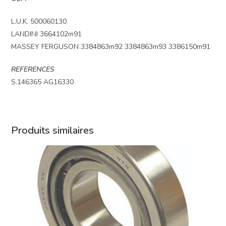
L.U.K. 500060130
LANDINI 3664102m91
MASSEY FERGUSON 3384863m92 3384863m93 3386150m91
REFERENCES
S.146365 AG16330
Produits similaires