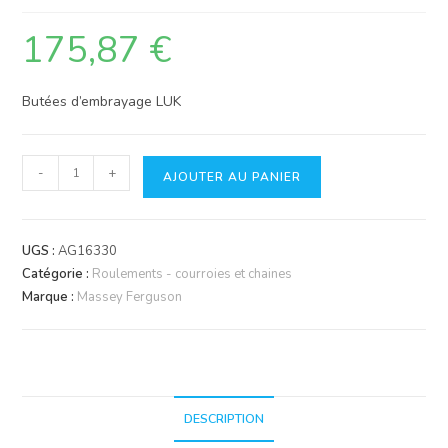
175,87
€
Butées d’embrayage LUK
quantité
-
+
AJOUTER AU PANIER
de
Roulement
de
UGS :
AG16330
butée
Catégorie :
Roulements - courroies et chaines
LUK
Marque :
Massey Ferguson
DESCRIPTION